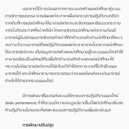
นอกจากนี้มีการต่อยอดจากการระบบลงคิวของนักศึกษาสู่ระบบ
การจัดการแบ่งเวรอาจารย์ของแต่ละสาขาเพื่อลงตรวจการปฏิบัติงานคลินิก
จากเดิมที่การแบ่งนักศึกษาให้อาจารย์แต่ละคนจะจัดสรรและเขียนบนกระดาษ
จากนั้นติดประกาศที่หน้าคลินิก โดยการจัดสรรนักศึกษาแต่ละคาบต้องมี
อาจารย์ผู้รับผิดชอบการจัดสรรทำหน้าที่คิดคำนวณสัดส่วนนักศึกษาที่เหมาะ
สมตามจำนวนอาจารย์ที่ลงปฏิบัติงานของแต่ละสาขาจากนั้นกระจายนักศึกษา
ให้อาจารย์แต่ละคน เมื่อข้อมูลการลงคิวของนักศึกษาอยู่ในระบบออนไลน์ทำให้
สามารถเขียนเป็นอัลกอริทึมเพื่อคิดคำนวณสัดส่วนและแบ่งนักศึกษาให้
กระจายไปยังอาจารย์แต่ละคนได้อัตโนมัติทำให้ลดภาระงานที่ไม่จำเป็นของ
อาจารย์ได้ และนักศึกษาสามารถตรวจสอบว่าตนเองต้องส่งงานกับอาจารย์
ท่านใดได้ง่ายจากระบบออนไลน์
มีการพัฒนาเชื่อมต่อกับระบบให้คะแนนการปฏิบัติงานออนไลน์
(daily performance) ทำให้ระบบมีความสมบูรณ์มากขึ้นตั้งแต่นักศึกษาเริ่มลง
คิวปฏิบัติงานไปจนกระทั่งลงคะแนนผลการปฏิบัติงานเพื่อประเมินผล
การพัฒนาปรับปรุง