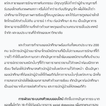
แต่ละสาขาของการรักษาทางทันตกรรม มีคุณวุฒิไม่ต่ำกว่าผู้ชำนาญการที่
รับรองโดยทันตแพทยสภา หรือไม่ต่ำกว่าระดับปริญญาโท เพื่อให้แน่ใจว่า
นักศึกษาจะได้คุณภาพการเรียนรู้ที่สมบูรณ์แบบ และได้รับการดูแลอย่างใกล้
ชิดโดยมีสัดส่วนไม่เกิน อาจารย์ 1 ท่าน ต่อนักศึกษา 6 คน เป็นปัญหาการ
จัดหาอาจารย์ให้ได้ตามที่กล่าวด้วยสาเหตุของจำนวนคณาจารย์ในประเทศมี
จำกัด และงบประมาณที่จำกัดของมหาวิทยาลัย
และด้วยการทำงานของนักศึกษาพร้อมกันทั้งหมดประมาณ 200
คน จะมีการนัดผู้ป่วยมารักษาโดยมีชนิดงานที่เป็นไปตามแผนการรักษาที่ได้
วางไว้ ทำให้ในแต่ละคาบเวลา เกิดปัญหาการซ้ำซ้อนของชนิดงานที่เกินจำนวน
อาจารย์ตรวจงานชนิดนั้นๆที่ได้วางตารางตรวจงานไว้ล่วงหน้าก่อนเปิดภาค
เรียน จึงต้องให้นักศึกษาลงคิวนัดผู้ป่วยในแต่ละคาบไว้ล่วงหน้า เป็นปัญหา
ของนักศึกษาที่ต้องนัดผู้ป่วยให้ได้พอดีกับโควตางานนั้นๆในแต่ละคาบ อีกทั้ง
การลงเวลานัดยังใช้แฟ้มเอกสารลงคิวด้วยการเขียน เกิดปัญหาต่อนักศึกษา
เป็นอย่างมากในการแย่งคิวทำงาน และการนัดผู้ป่วยให้ลงพอดีคิว
การพัฒนาระบบลงคิวแบบออนไลน์
เกิดขึ้นจากปัญหาการระบาด
ของเชื้อโควิด 19 ทำให้ต้องมีมาตรการ social distancing เพื่อทดแทนการลง