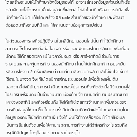
โดยสร้างระบบให้นักศึกษาเช็คข้อมูลเองได้ อาจารย์กรอกข้อมูลส่วนวันที่หรือ
เวลาผิด แก้ไขโดยระบบขึ้นข้อมูลวันที่และเวลาให้อัตโนมัติ หรืออาจารย์เลือกชื่อ
นักศึกษาในผิด แก้ไขโดยสร้าง QR code ส่วนตัวของนักศึกษา และพัฒนา
ต่อยอดมาถึงระบบที่มี link ให้คะแนนตามข้อมูลการแบ่งโซน
ในส่วนของการลงคิวปฏิบัติงานในคลินิกผ่านออนไลน์นั้น ทำให้นักศึกษา
สามารถใช้ โทรศัพท์มือถือ ไอแพด หรือ คอมพิวเตอร์ในการลงนัด หรือเลื่อน
นัดคนไข้ได้ตลอดเวลา แม้ในเวลาวันหยุด หรือเสาร์-อาทิตย์ ช่วยในการ
วางแผนและกระตุ้นการทำงานของนักศึกษา โดยให้นักศึกษาทำการประเมิน
หลังการใช้งาน 2 ครั้ง และพบว่า นักศึกษาลงคิวผิดพลาดและไม่เข้าใจวิธีการ
ใช้งานในบางจุด จึงแก้ไขโดยมีการจัดประชุมออนไลน์เพื่อชี้แจงเพิ่มเติม
นอกจากนี้ยังมีปัญหาการดำเนินงานของโปรแกรมที่จะติดขัดเมื่อมีจำนวนผู้ใช้
โปรแกรมพร้อมกันเป็นจำนวนมาก เนื่องด้วยจำนวนนักศึกษามีปริมาณมาก
และช่วงเวลาที่เริ่มลงคิวพร้อมกัน จึงได้แก้ไขโดยการจำแนกและเพิ่มส่วนของ
การเก็บข้อมูลให้มากขึ้น ในบางครั้งมีนักศึกษาที่ลงคิวแล้วไปกดพลาดลบโดน
ข้อมูลของคนไข้นักศึกษาท่านอื่น จึงได้เพิ่มให้ทำการล็อคอินเข้าโดยใช้อีเมล
เป็นการยืนยันตัวตนเพื่อให้สามารถตามการทำงานได้ว่าใครทำอะไร รวมถึง
กรณีที่มีปัญหาใดๆก็สามารถตามหาต้นเหตุได้