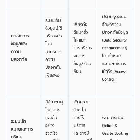
ปรับปรุงระบบ
ระบบเก็บ
เสี่ยงต่อ
รักษาความ
ข้อมูลผู้ใช้
ข้อมูลรั่ว
ปลอดภัยข้อมูล
การจัดการ
บริการยัง
ไหลและ
(Data Security
ข้อมูลและ
ไม่มี
การบริหาร
Enhancement)
ความ
มาตรการ
จัดการ
โดยกำหนด
ปลอดภัย
ความ
ข้อมูลที่ซับ
ระดับสิทธิ์การ
ปลอดภัย
ซ้อน
เข้าถึง (Access
เพียงพอ
Control)
มีจำนวนผู้
เกิดความ
ใช้บริการ
ล่าช้าใน
เพิ่มขึ้น
การให้
พัฒนาระบบ
ระบบนัด
อย่าง
บริการ
Online &
หมายและการ
รวดเร็ว
และอาจมี
Onsite Booking
บริหาร