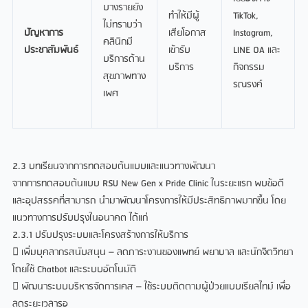
บางรายยัง
ทำให้มีผู้
TikTok,
ไม่ทราบว่า
ปัญหาการ
เสียโอกาส
Instagram,
คลินิกมี
ประชาสัมพันธ์
เข้ารับ
LINE OA และ
บริการด้าน
บริการ
กิจกรรม
สุขภาพทาง
รณรงค์
เพศ
2.3 บทเรียนจากการทดสอบต้นแบบและแนวทางพัฒนา
จากการทดสอบต้นแบบ RSU New Gen x Pride Clinic ในระยะแรก พบข้อดี
และอุปสรรคที่สามารถ นำมาพัฒนาโครงการให้มีประสิทธิภาพมากขึ้น โดย
แนวทางการปรับปรุงในอนาคต ได้แก่
2.3.1 ปรับปรุงระบบและโครงสร้างการให้บริการ
 เพิ่มบุคลากรสนับสนุน – ลดภาระงานของแพทย์ พยาบาล และนักจิตวิทยา
โดยใช้ Chatbot และระบบอัตโนมัติ
 พัฒนาระบบบริหารจัดการเคส – ใช้ระบบติดตามผู้ป่วยแบบเรียลไทม์ เพื่อ
ลดระยะเวลารอ