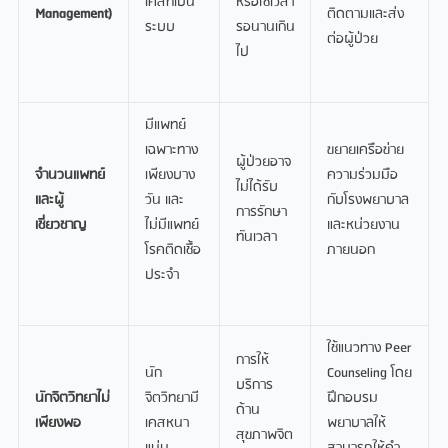
เคสที่เป็น
หรือใช้เวลา
Management)
ติดตามและส่ง
ระบบ
รอนานเกิน
ต่อผู้ป่วย
ไป
มีแพทย์
เฉพาะทาง
ขยายเครือข่าย
ผู้ป่วยอาจ
จำนวนแพทย์
เพียงบาง
ความร่วมมือ
ไม่ได้รับ
และผู้
วัน และ
กับโรงพยาบาล
การรักษา
เชี่ยวชาญ
ไม่มีแพทย์
และหน่วยงาน
ทันเวลา
โรคติดเชื้อ
ภายนอก
ประจำ
ใช้แนวทาง Peer
การให้
นัก
Counseling โดย
บริการ
นักจิตวิทยาไม่
จิตวิทยามี
ฝึกอบรม
ด้าน
เพียงพอ
เคสหนา
พยาบาลให้
สุขภาพจิต