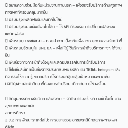
 ขยายความร่วมมือกับหน่วยงานภายนอก – เพื่อรองรับบริการด้านสุขภาพ
ทางเพศที่ครอบคลุมมากขึ้น
 ปรับปรุงแพลตฟอร์มและเทคโนโลยี
 ปรับปรุงระบบแจ้งเตือนในไลน์ – ใช้ API ที่รองรับการเปลี่ยนแปลงของ
แพลตฟอร์ม
 เพิ่มระบบ Chatbot AI – ตอบคำถามเบื้องต้นเพื่อลดภาระงานของเจ้าหน้าที่
 เพิ่มระบบริชเมนูใน LINE OA – เพื่อให้ผู้ใช้บริการเข้าถึงบริการต่างๆ ได้ง่าย
ขึ้น
 เพิ่มช่องทางการเข้าถึงข้อมูลและลดอุปสรรคในการเข้ารับบริการ
 ใช้โซเชียลมีเดียเป็นช่องทางประชาสัมพันธ์หลัก เช่น TikTok, Instagram และ
กิจกรรมให้ความรู้
ขยายบริการให้ครอบคลุมกลุ่มเป้าหมายเฉพาะ เช่น
LGBTQAI+
และนักศึกษาที่ต้องการคำปรึกษาเกี่ยวกับการใช้ฮอร์โมน
 ลดอุปสรรคทางจิตวิทยาและสังคม – จัดกิจกรรมสร้างความเข้าใจเกี่ยวกับ
สุขภาพทางเพศและ
ลดการตีตรา
2.3.2 การพัฒนาระยะต่อไป: การขยายขอบเขตของคลินิกสุขภาพทางเพศ
ดิจิทัล