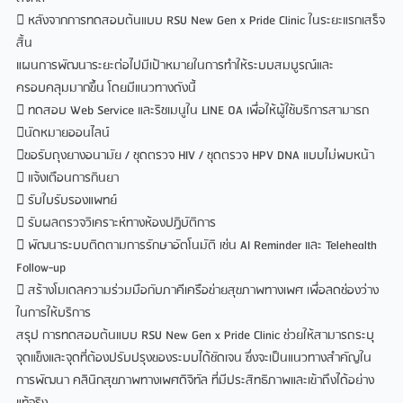
 หลังจากการทดสอบต้นแบบ RSU New Gen x Pride Clinic ในระยะแรกเสร็จ
สิ้น
แผนการพัฒนาระยะต่อไปมีเป้าหมายในการทำให้ระบบสมบูรณ์และ
ครอบคลุมมากขึ้น โดยมีแนวทางดังนี้
 ทดสอบ Web Service และริชเมนูใน LINE OA เพื่อให้ผู้ใช้บริการสามารถ
นัดหมายออนไลน์
ขอรับถุงยางอนามัย / ชุดตรวจ HIV / ชุดตรวจ HPV DNA แบบไม่พบหน้า
 แจ้งเตือนการกินยา
 รับใบรับรองแพทย์
 รับผลตรวจวิเคราะห์ทางห้องปฏิบัติการ
 พัฒนาระบบติดตามการรักษาอัตโนมัติ เช่น AI Reminder และ Telehealth
Follow-up
 สร้างโมเดลความร่วมมือกับภาคีเครือข่ายสุขภาพทางเพศ เพื่อลดช่องว่าง
ในการให้บริการ
สรุป การทดสอบต้นแบบ RSU New Gen x Pride Clinic ช่วยให้สามารถระบุ
จุดแข็งและจุดที่ต้องปรับปรุงของระบบได้ชัดเจน ซึ่งจะเป็นแนวทางสำคัญใน
การพัฒนา คลินิกสุขภาพทางเพศดิจิทัล ที่มีประสิทธิภาพและเข้าถึงได้อย่าง