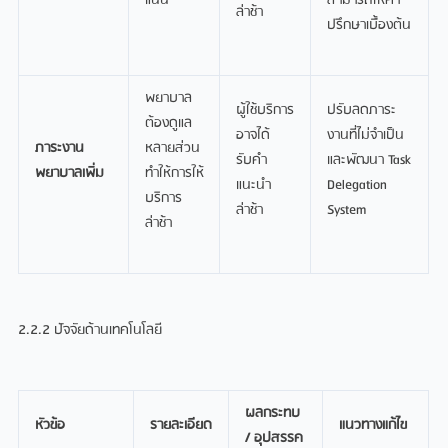
แน่น
สามารถให้คำ
ล่าช้า
ปรึกษาเบื้องต้น
พยาบาล
ผู้ใช้บริการ
ปรับลดภาระ
ต้องดูแล
อาจได้
งานที่ไม่จำเป็น
ภาระงาน
หลายส่วน
รับคำ
และพัฒนา Task
พยาบาลเพิ่ม
ทำให้การให้
แนะนำ
Delegation
บริการ
ล่าช้า
System
ล่าช้า
2.2.2 ปัจจัยด้านเทคโนโลยี
ผลกระทบ
หัวข้อ
รายละเอียด
แนวทางแก้ไข
/ อุปสรรค