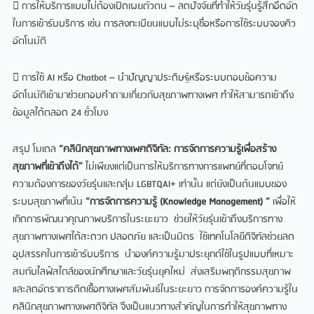
 การให้บริการแบบไม่ต้องเปิดเผยตัวตน – ลดปัจจัยที่ทำให้วัยรุ่นรู้สึกอึดอัด
ในการเข้ารับบริการ เช่น การลงทะเบียนแบบไม่ระบุชื่อหรือการใช้ระบบจองคิว
อัตโนมัติ
 การใช้ AI หรือ Chatbot – นำปัญญาประดิษฐ์หรือระบบตอบข้อความ
อัตโนมัติเข้ามาช่วยตอบคำถามเกี่ยวกับสุขภาพทางเพศ ทำให้สามารถเข้าถึง
ข้อมูลได้ตลอด 24 ชั่วโมง
สรุป โมเดล
“คลินิกสุขภาพทางเพศดิจิทัล: การจัดการความรู้เพื่อสร้าง
สุขภาพที่เข้าถึงได้”
ไม่เพียงแต่เป็นการให้บริการทางการแพทย์ที่ตอบโจทย์
ความต้องการของวัยรุ่นและกลุ่ม LGBTQAI+ เท่านั้น แต่ยังเป็นต้นแบบของ
ระบบสุขภาพที่เน้น
“การจัดการความรู้ (Knowledge Management) “
เพื่อให้
เกิดการพัฒนาคุณภาพบริการในระยะยาว ช่วยให้วัยรุ่นเข้าถึงบริการทาง
สุขภาพทางเพศได้สะดวก ปลอดภัย และเป็นมิตร ใช้เทคโนโลยีดิจิทัลช่วยลด
อุปสรรคในการเข้ารับบริการ นำองค์ความรู้มาประยุกต์ใช้ในรูปแบบที่เหมาะ
สมกับไลฟ์สไตล์ของนักศึกษาและวัยรุ่นยุคใหม่ ส่งเสริมพฤติกรรมสุขภาพ
และลดอัตราการติดเชื้อทางเพศสัมพันธ์ในระยะยาว การจัดการองค์ความรู้ใน
คลินิกสุขภาพทางเพศดิจิทัล จึงเป็นแนวทางสำคัญในการทำให้สุขภาพทาง