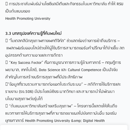
 การประชาสัมพันธ์ผ่านโซเชียลมีเดียและกิจกรรมในมหาวิทยาลัย ทำให้ RSU
เป็นต้นแบบของ
Health Promoting University
3.3 บทสรุปองค์ความรู้ที่ค้นพบใหม่
 “โมเดลคลินิกสุขภาพทางเพศดิจิทัล” ช่วยลดช่องว่างการเข้าถึงบริการ –
แพลตฟอร์มออนไลน์ช่วยให้ผู้ใช้บริการสามารถขอรับคำปรึกษาได้ง่ายขึ้น ลด
อุปสรรคด้านความอายและการตีตรา
 “Key Success Factor” คือการบูรณาการความรู้ข้ามศาสตร์ – ทฤษฎีการ
พยาบาล, เทคโนโลยี, Data Science และ Cultural Competence เป็นปัจจัย
สำคัญในการสร้างบริการสุขภาพที่มีประสิทธิภาพ
”ข้อมูลที่รวบรวมสามารถต่อยอดในระดับระบบ” – สถิติการใช้บริการและ
รายงาน (รง.506) มีประโยชน์เชิงระบาดวิทยา และสามารถนำไปพัฒนา
นโยบายสุขภาพวัยรุ่นได้
 “ต้นแบบมหาวิทยาลัยสร้างเสริมสุขภาพ” – โครงการนี้แสดงให้เห็นถึง
แนวทางการให้บริการสุขภาพที่สามารถขยายผลไปยังสถาบันอื่น รองรับ
ยุทธศาสตร์ Health Promoting University &amp; Digital Health
Transformation