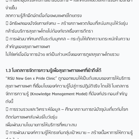
 การลดอุปสรรคในการเข้ารับบริการ – ใช้เทคโนโลยีช่วยให้การรับคำปรึกษา
ง่ายขึ้น
ลดความรู้สึกอึดอัดเมื่อต้องพบแพทย์โดยตรง
 อิทธิพลของปัจจัยทางสังคม – สร้างสภาพแวดล้อมที่สนับสนุนให้วัยรุ่น
กล้ารับบริการสุขภาพโดยไม่ต้องกังวลเรื่องการตีตรา
 การพัฒนาทัศนคติในระดับบุคคล – กระตุ้นให้เกิดความตระหนักในความ
สำคัญของสุขภาพทางเพศ
ไม่ใช่แค่เมื่อมีอาการป่วย แต่เป็นส่วนหนึ่งของการดูแลสุขภาพโดยรวม
1.3 โมเดลการจัดการความรู้เพื่อสุขภาพทางเพศที่เข้าถึงได้
“RSU New Gen x Pride Clinic” ถูกออกแบบให้เป็นต้นแบบของการให้บริการ
สุขภาพทางเพศ ที่เชื่อมโยงองค์ความรู้ไปสู่การปฏิบัติจริง โดยใช้ โมเดลการ
จัดการความรู้ (Knowledge Management Model) ที่มีองค์ประกอบสำคัญ
ดังนี้
 การรวบรวมและวิเคราะห์ข้อมูล – ศึกษาสถานการณ์ปัจจุบันเกี่ยวกับโรค
ติดต่อทางเพศสัมพันธ์ในวัยรุ่น
เพื่อพัฒนานโยบายการให้บริการที่เหมาะสม
 การพัฒนาองค์ความรู้ให้ตรงกับกลุ่มเป้าหมาย – สร้างเนื้อหาการให้ความรู้