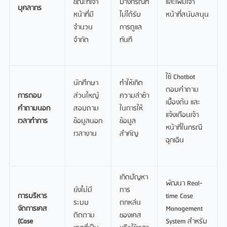
ขณะที่เจ้า
บางกรณีที่
และเพิ่มเจ้า
บุคลากร
หน้าที่มี
ไม่ได้รับ
หน้าที่สนับสนุน
จำนวน
การดูแล
จำกัด
ทันที
ใช้ Chatbot
นักศึกษา
ทำให้เกิด
ตอบคำถาม
การตอบ
ส่วนใหญ่
ความล่าช้า
เบื้องต้น และ
คำถามนอก
สอบถาม
ในการให้
แจ้งเตือนเจ้า
เวลาทำการ
ข้อมูลนอก
ข้อมูล
หน้าที่ในกรณี
เวลางาน
สำคัญ
ฉุกเฉิน
เกิดปัญหา
พัฒนา Real-
ยังไม่มี
การ
การบริหาร
time Case
ระบบ
ตกหล่น
จัดการเคส
Management
ติดตาม
ของเคส
(
Case
System สำหรับ