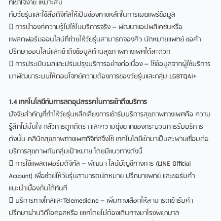
ที่เข้าใจง่าย เหมาะสม
กับวัยรุ่นและใช้สื่อดิจิทัลให้เป็นช่องทางหลักในการเผยแพร่ข้อมูล
 การนำองค์ความรู้ไปใช้ในบริการจริง – พัฒนาแอปพลิเคชันหรือ
แพลตฟอร์มออนไลน์ที่ช่วยให้วัยรุ่นสามารถจองคิว นัดหมายแพทย์ ขอคำ
ปรึกษาออนไลน์และเข้าถึงข้อมูลด้านสุขภาพทางเพศได้สะดวก
 การประเมินผลและปรับปรุงบริการอย่างต่อเนื่อง – ใช้ข้อมูลจากผู้ใช้บริการ
มาพัฒนาระบบให้ตอบโจทย์ความต้องการของวัยรุ่นและกลุ่ม LGBTQAI+
1.4 เทคโนโลยีกับการลดอุปสรรคในการเข้าถึงบริการ
ปัจจัยสำคัญที่ทำให้วัยรุ่นหลีกเลี่ยงการเข้ารับบริการสุขภาพทางเพศคือ ความ
รู้สึกไม่มั่นใจ กลัวการถูกตีตรา และความยุ่งยากของกระบวนการรับบริการ
ดังนั้น คลินิกสุขภาพทางเพศดิจิทัลจึงใช้ เทคโนโลยีเข้ามาเป็นสะพานเชื่อมต่อ
บริการสุขภาพกับกลุ่มเป้าหมาย โดยมีแนวทางดังนี้
 การใช้แพลตฟอร์มดิจิทัล – พัฒนา ไลน์บัญชีทางการ (LINE Official
Account) เพื่อช่วยให้วัยรุ่นสามารถนัดหมาย ปรึกษาแพทย์ และขอรับคำ
แนะนำเบื้องต้นได้ทันที
 บริการทางไกลและTelemedicine – เพิ่มทางเลือกให้สามารถเข้ารับคำ
ปรึกษาผ่านวิดีโอคอลหรือ แชทโดยไม่ต้องเดินทางมาโรงพยาบาล