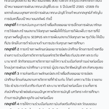
คณะบัญชีจึงได้นําเป้าหมายผลลัพธ์ (KR) ในแต่ละวัตถุประสงค์ดังกล่าวเป็น
เป้าหมายของการพัฒนาคณะบัญชีในระยะ 5 ปีนับแต่ปี 2565 -2569 ดัง
แสดงในแผนยุทธศาสตร์การพัฒนาคณะบัญชี โดยกําหนดกลยุทธ์สําคัญใน
การขับเคลื่อนเป้าหมายผลลัพธ์ ดังนี้
กลยุทธ์ที่ 1
การสนับสนุนการสร้างชื่อเสียงของอาจารย์โดยการพัฒนาทักษะ
การวิจัยและสร้างผลงานวิจัยคุณภาพเพื่อให้ได้รับการตีพิมพ์ในวารสารที่มี
คุณภาพที่อยู่ในฐาน SCOPUS และการเพิ่มผลงานวิจัยคุณภาพ ทุนวิจัย ให้เป็น
ที่ประจักษ์ในการดําเนินงานด้านการประกันคุณภาพการศึกษา
กลยุทธ์ที่ 2
การสร้างภาพลักษณ์ของอาจารย์และนักศึกษาโดยการสร้างเครือ
ข่ายความร่วมมือทางวิชาการกับองค์กรวิชาชีพทั้งระดับประเทศ และระดับ
นานาชาติ จัดกิจกรรมทางวิชาการภายใต้ความร่วมมือดังกล่าวอย่างต่อเนื่อง
โดยมุ่งการพัฒนานักศึกษา อาจารย์ ผู้ประกอบวิชาชีพบัญชี และสังคมชุมชน
กลยุทธ์ที่ 3
การส่งเสริมภาพลักษณ์และสร้างชื่อเสียงของอาจารย์และ
นักศึกษาโดยส่งผลงานทางวิชาการที่ทําร่วมกัน ได้แก่ บทความวิจัย รายงาน
วิจัย เข้าประกวดในเวทีระดับชาติ และนานาชาติอย่างต่อเนื่อง รวมทั้งการ
ส่งนักศึกษาเข้าแข่งขันตอบปัญหาทางวิชาการบัญชี บทวิเคราะห์การศึกษา
ด้านการบัญชีและธุรกิจ อย่างต่อเนื่อง
กลยุทธ์ที่ 4
การให้ความร่วมมือกับสถาบันส่งเสริมศิลปะและวัฒนธรรม