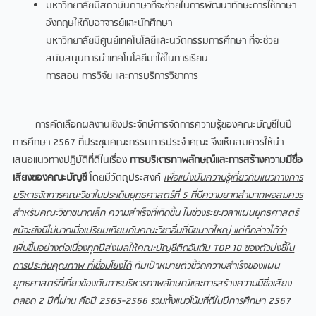
มหาวิทยาลัยมีสถาบันภาษาที่จะช่วยในการพัฒนาทักษะการใช้ภาษา
อังกฤษให้กับอาจารย์และนักศึกษา
มหาวิทยาลัยมีศูนย์เทคโนโลยีและนวัตกรรมการศึกษา ที่จะช่วย
สนับสนุนการนําเทคโนโลยีมาใช้ในการเรียน
การสอน การวิจัย และการบริการวิชาการ
การคัดเลือกผลงานเชิงประจักษ์การจัดการความรู้ของคณะบัญชีในปี
การศึกษา 2567 ที่ประชุมคณะกรรมการประจําคณะ จึงเห็นสมควรให้นํา
เสนอแนวทางปฏิบัติที่ดีในเรื่อง
การบริหารภาพลักษณ์และการสร้างความมีชื่อ
เสียงของคณะบัญชี
โดยมีวัตถุประสงค์
เพื่อแบ่งปันความรู้เกี่ยวกับแนวทางการ
บริหารจัดการคณะวิชาในประเด็นยุทธศาสตร์ที่ 5 ที่มีความยากลําบากพอสมควร
สําหรับคณะวิชาขนาดเล็ก ความสําเร็จที่เกิดขึ้น ในช่วงระยะเวลาแผนยุทธศาสตร์
แม้จะยังมีไม่มากเมื่อเปรียบเทียบกันคณะวิชาอื่นที่มีขนาดใหญ่ แต่ก็กล่าวได้ว่า
เพิ่มขึ้นอย่างต่อเนื่องทุกปีส่งผลให้คณะบัญชีติดอันดับ TOP 10 ของตัวบ่งชี้ใน
การประกันคุณภาพ ที่เชื่อมโยงได้
กับเป้าหมายตัวชี้วัดความสําเร็จของแผน
ยุทธศาสตร์ที่เกี่ยวข้องกับการบริหารภาพลักษณ์และการสร้างความมีชื่อเสียง
ตลอด 2 ปีที่ผ่าน คือปี 2565-2566 รวมทั้งแนวโน้มที่ดีในปีการศึกษา 2567