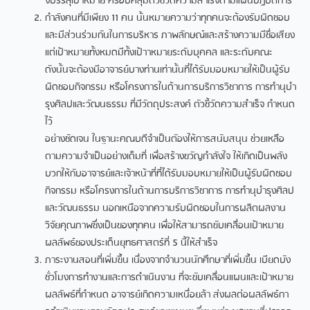
จบรรลุเป้าหมาย ครอบคลุมตัวชี้วัดความสําเร็จตามแผนปฏิบัติการ
กําลังคนที่มีเพียง 11 คน นั้นหมายความว่าทุกคนจะต้องรับผิดชอบ
และมีส่วนร่วมกันในการบริหาร ภาพลักษณ์และสร้างความมีชื่อเสียง
แต่เป้าหมายทั้งหมดมีทั้งเป้าาหมายระดับบุคคล และระดับคณะ
ดังนั้นจะต้องมีอาจารย์บางท่านเท่านั้นที่ได้รับมอบหมายให้เป็นผู้รับ
ผิดชอบกิจกรรม หรือโครงการในด้านการบริการวิชาการ การทํานุบํา
รุงศิลปและวัฒนธรรม ที่มีวัตถุประสงค์ ตัวชี้วัดความสําเร็จ กําหนด
ไว้
อย่างชัดเจน ในฐานะคณบดีจําเป็นตัองให้การสนับสนุน ช่วยเหลือ
ตามความจําเป็นอย่างเต็มที่ เพื่อสร้างขวัญกําลังใจ ให้เกิดเป็นพลัง
บวกให้กับอาจารย์และเจ้าหน้าที่ที่ได้รับมอบหมายให้เป็นผู้รับผิดชอบ
กิจกรรม หรือโครงการในด้านการบริการวิชาการ การทํานุบํารุงศิลป
และวัฒนธรรม นอกเหนือจากความ
รับผิดชอบในการผลิตผลงาน
วิจัยคุณภาพซึ่งเป็นของทุกคน เพื่อให้สามารถขับเคลื่อนเป้าหมาย
ผลลัพธ์
ของประเด็นยุทธศาสตร์ที่ 5 นี้ให้สําเร็จ
ภาระงานสอนที่เพิ่มขึ้น เนื่องจากจํานวนนักศึกษาที่เพิ่มขึ้น เบียดบัง
ชั่วโมงการทํางานและการดําเนินงาน ที่จะขับเคลื่อนแผนและเป้าหมาย
ผลลัพธ์ที่กําหนด อาจารย์เกิดความเหนื่อยล้า ส่งผลต่อผลลัพธ์กา