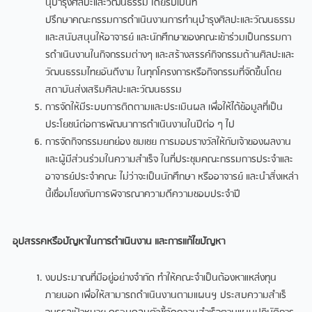
นุบํารุงศิลปะและวัฒนธรรม โดยรับเป็นที่
ปรึกษาคณะกรรมการดําเนินงานการทํานุบํารุงศิลปะและวัฒนธรรม
และสนับสนุนให้อาจารย์ และนักศึกษาของคณะเข้าร่วมเป็นกรรมกา
รดําเนินงานในกิจกรรมต่างๆ และสร้างสรรค์กิจกรรมด้านศิลปะและ
วัฒนธรรมไทยอันดีงาม ในทุกโครงการหรือกิจกรรมที่จัดขึ้นโดย
สถาบันส่งเสริมศิลปะและวัฒนธรรม
การจัดให้มีระบบการติดตามและประเมินผล เพื่อให้ได้ข้อมูลที่เป็น
ประโยชน์ต่อการพัฒนาการดําเนินงานในปีต่อ ๆ ไป
การจัดกิจกรรมยกย่อง ชมเชย การมอบรางวัลให้กับเจ้าของผลงาน
และผู้มีส่วนร่วมในความสําเร็จ ในที่ประชุมคณะกรรมการประจําและ
อาจารย์ประจําคณะ ไม่ว่าจะเป็นนักศึกษา หรืออาจารย์ และนําสิ่งเหล่า
นี้เชื่อมโยงกับการพิจารณาความดีความชอบประจําปี
อุปสรรคหรือปัญหาในการดําเนินงาน และการแก้ไขปัญหา
งบประมาณที่มีอยู่อย่างจํากัด ทําให้คณะจําเป็นต้องหาแหล่งทุน
ภายนอก เพื่อให้สามารถดําเนินงานตามแผนฯ ประสบความสําเร็