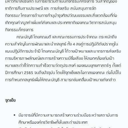
มหาวิทยาลัยรังสิต ในการเข้าร่วมดําเนินกิจกรรม/โครงการ วันสําคัญของ
ชาติการสืบสานประเพณี และ การส่งเสริม สนับสนุนการจัด
กิจกรรม/ โครงการด้านการทํานุบํารุงศิลปวัฒนธรรมและสิ่งแวดล้อมที่ก่อ
เกิดคุณค่า/มูลค่าเพิ่มแก่สังคมและประเทศชาติของคณะวิชาการสนับสนุน
กิจกรรม/โครงการ
คณะบัญชี โดยคณบดี และคณะกรรมการประจําคณะ ตระหนักถึง
ความสําคัญในการพัฒนาและนํากลยุทธ์ ทั้ง 4 ลงสู่การปฏิบัติดังปรากฏใน
แผนปฏิบัติการประจําปี โดยคณะบัญชี ได้วางเป้าหมายและมาตรการส่งเสริม
การบริหารภาพลักษณ์และการสร้างความมีชื่อเสียง ให้สอดคล้องกับเป้า
หมายและตัวชี้วัดความสําเร็จตามวัตถุประสงค์ ของแผนยุทธศาสตร์ฯ ตั้งแต่
ปีการศึกษา 2565 จนถึงปัจจุบัน โดยใช้จุดแข็งและโอกาสของคณะ ต่อไปนี้ใน
การกําหนดกลยุทธ์เพื่อให้คณะบัญชี สามารถขับเคลื่อนเป้าหมายดังกล่าว
จุดแข็ง
มีอาจารย์ที่มีความสามารถสร้างความร่วมมือระหว่างสถาบันการ
ศึกษาหรือองค์กรวิชาชีพทั้งในและต่างประเทศ