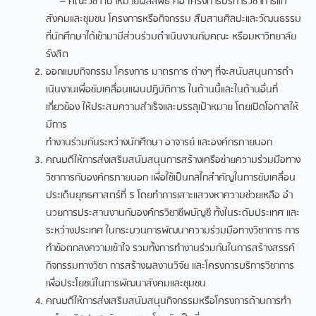
– คณะวิชา เป้าหมายผลลัพธ์ คือ โครงการบริการวิชาการแก่
สังคมและชุมชน โครงการหรือกิจกรรม
สืบสานศิลปะและวัฒนธรรม
ที่นักศึกษาได้เข้ามามีส่วนร่วมดําเนินงานกับคณะ หรือมหาวิทยาลัย
รังสิต
ออกแบบกิจกรรม โครงการ มาตรการ ต่างๆ ที่จะสนับสนุนการดํา
เนินงานเพื่อขับเคลื่อนแผนปฏิบัติการ ในด้านนี้และในด้านอื่นที่
เกี่ยวข้อง ให้ประสบความสําเร็จและบรรลุเป้าหมาย โดยเปิดโอกาสให้
มีการ
ทํางานร่วมกันระหว่างนักศึกษา อาจารย์ และองค์กรภายนอก
คณบดีให้การส่งเสริมสนับสนุนการสร้างเครือข่ายความร่วมมือทาง
วิชาการกับองค์กรภายนอก เพื่อใช้เป็นกลไกสําคัญในการขับเคลื่อน
ประเด็นยุทธศาสตร์ที่ 5 โดยทําการเสาะแสวงหาความช่วยเหลือ อํา
นวยการประสานงานกับองค์กรวิชาชีพบัญชี ทั้งในระดับประเทศ และ
ระหว่างประเทศ ในกระบวนการพัฒนาความร่วมมือทางวิชาการ การ
ทําข้อตกลงความเข้าใจ รวมทั้งการทํางานร่วมกันในการสร้างสรรค์
กิจกรรมทางวิชา การสร้างผลงานวิจัย และโครงการบริการวิชาการ
เพื่อประโยชน์ในการพัฒนาสังคมและชุมชน
คณบดีให้การส่งเสริมสนับสนุนกิจกรรมหรือโครงการด้านการทํา