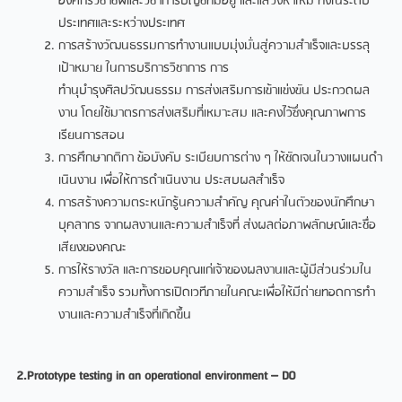
องค์กรวิชาชีพและวิชาการบัญชีที่มีอยู่ และแสวงหาใหม่ ทั้งในระดับ
ประเทศและระหว่างประเทศ
การสร้างวัฒนธรรมการทํางานแบบมุ่งมั่นสู่ความสําเร็จและบรรลุ
เป้าหมาย ในการบริการวิชาการ การ
ทํานุบํารุงศิลปวัฒนธรรม การส่งเสริมการเข้าแข่งขัน ประกวดผล
งาน โดยใช้มาตรการส่งเสริมที่เหมาะสม และคงไว้ซึ่งคุณภาพการ
เรียนการสอน
การศึกษากติกา ข้อบังคับ ระเบียบการต่าง ๆ ให้ชัดเจนในวางแผนดํา
เนินงาน เพื่อให้การดําเนินงาน ประสบผลสําเร็จ
การสร้างความตระหนักรู้นความสําคัญ คุณค่าในตัวของนักศึกษา
บุคลากร จากผลงานและความสําเร็จที่ ส่งผลต่อภาพลักษณ์และชื่อ
เสียงของคณะ
การให้รางวัล และการขอบคุณแก่เจ้าของผลงานและผู้มีส่วนร่วมใน
ความสําเร็จ รวมทั้งการเปิดเวทีภายในคณะเพื่อให้มีถ่ายทอดการทํา
งานและความสําเร็จที่เกิดขึ้น
2.Prototype testing in an operational environment – DO