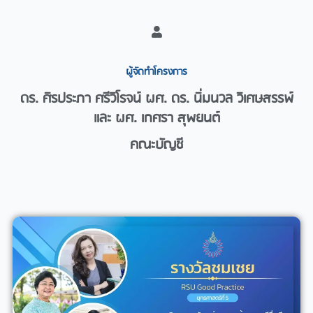
ผู้จัดทำโครงการ​
ดร. ศิรประภา ศรีวิโรจน์ ผศ. ดร. นิ่มนวล วิเศษสรรพ์
และ ผศ. เกศรา สุพยนต์
คณะบัญชี