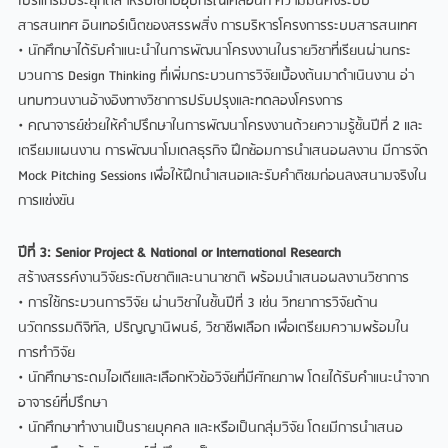
โปรแกรมประยุกตสําหรับใชกับอุปกรณเคลื่อนที่ ความมั่นคงระบบ
สารสนเทศ อินเทอรเน็ตของสรรพสิ่ง การบริหารโครงการระบบสารสนเทศ
• นักศึกษาไดรับคําแนะนําในการพัฒนาโครงงานในรายวิชาที่เรียนผานกระ
บวนการ Design Thinking ที่เพิ่มกระบวนการวิจัยเบื้องตนมาดําเนินงาน อา
นทบทวนงานอางอิงทางวิชาการปรับปรุงและทดลองโครงการ
• คณาจารยชวยใหคําปรึกษาในการพัฒนาโครงงานดวยความรูชั้นปที่ 2 และ
เตรียมแผนงาน การพัฒนาโมเดลธุรกิจ ฝกซอมการนําเสนอผลงาน มีการจัด
Mock Pitching Sessions เพื่อใหฝกนําเสนอและรับคําติชมกอนลงสนามจริงใน
การแขงขัน
ปที่ 3: Senior Project & National or International Research
สรางสรรคงานวิจัยระดับชาติและนานาชาติ พรอมนําเสนอผลงานวิชาการ
• การใชกระบวนการวิจัย ผานวิชาในชั้นปที่ 3 เชน วิทยาการวิจัยดาน
นวัตกรรมดิจิทัล, ปริญญานิพนธ, วิชาชีพเลือก เพื่อเตรียมความพรอมใน
การทําวิจัย
• นักศึกษาระดมไอเดียและเลือกหัวขอวิจัยที่มีศักยภาพ โดยไดรับคําแนะนําจาก
อาจารยที่ปรึกษา
• นักศึกษาทํางานเปนรายบุคคล และหรือเปนกลุมวิจัย โดยมีการนําเสนอ