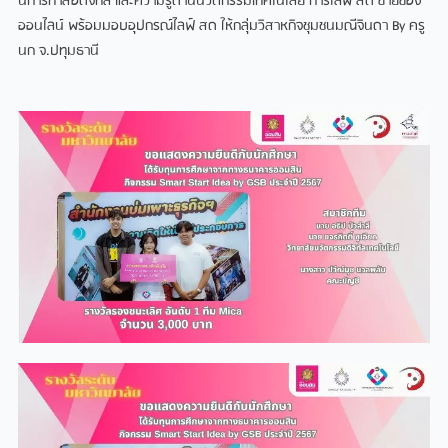
นการทําสื่อดิจิทัล และความรู้ด้านนวัตกรรมเทคโนโลยี การไลฟ์ สด ขายของ
ออนไลน์ พร้อมมอบอุปกรณ์ไลฟ์ สด ให้กลุ่มวิสาหกิจชุมชนมณีจินดา By ครู
นก จ.ปทุมธานี