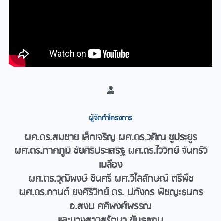
ผู้จัดทำโครงการ​
ผศ.ดร.สมชาย เล็กเจริญ ผศ.ดร.วศิณ ชูประยูร
ผศ.ดร.ภาคภูมิ ชัยศิริประเสริฐ ผศ.ดร.ไววิทย์ จันทร์วิ
เมลือง
ผศ.ดร.วุฒิพงษ์ ชินศรี ผศ.วิไลลักษณ์ ตรีพืช
ผศ.ดร.กานต์ ยงศิริวิทย์ ดร. ปภังกร พิชญะธนกร
อ.สงบ ศศิพงศ์พรรณ
และนางสาวสุรัตนา ขันธสอน