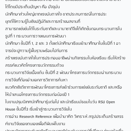
ไดโดยมีประเด็นปญหา คือ ปจจุบัน
นักศึกษาสวนใหญขาดแรงบันดาลใจ ขาดประสบการณในการประ
ยุกตใชความรูในเชิงปฏิบัติและการสรางผลงานที่
สามารถแขงขันไดในระดับชาติและนานาชาติจึงไดเกิดขั้นตอนกระบวนการใน
รูปที่ 1 กระบวนการวางแผนการพัฒนา
นักศึกษา ชั้นปที่ 1, 2 และ 3 ตั้งแตนักศึกษาเรียนเขามาศึกษาในชั้นปที่ 1 อา
จารยจะปูความรูพื้นฐานพรอมไปกับการ
สรางแรงบันดาลใจในการประกอบอาชีพผานกิจกรรมในหองเรียน เริ่มใหสราง
สรรคแนวคิดโครงการนวัตกรรมดวย
กระบวนการวิจัยเบื้องตน ชั้นปที่ 2 พัฒนาโครงการนวัตกรรมผานกระบวน
การวิจัยที่ตองอานเอกสารวิชาการคนหา
แนวคิดเชิงวิชาการพัฒนาโครงการสงเขารวมการแขงขันระดับชาติ และ/หรือ
ใหนําเสนอโครงการนวัตกรรมตอนองป 1
ในงานปฐมนิเทศนักศึกษารุนตอไป และนักเรียนมัธยมในวัน RSU Open
House ชั้นปที่3 เริ่มเขาสูกระบวนการวิจัยใน
การอาน Research Reference เพื่อนํามาคิด วิเคราะห สรุปประเด็นสรางสรร
คงานวิจัยของตนเองเพื่อตีพิมพในงาน