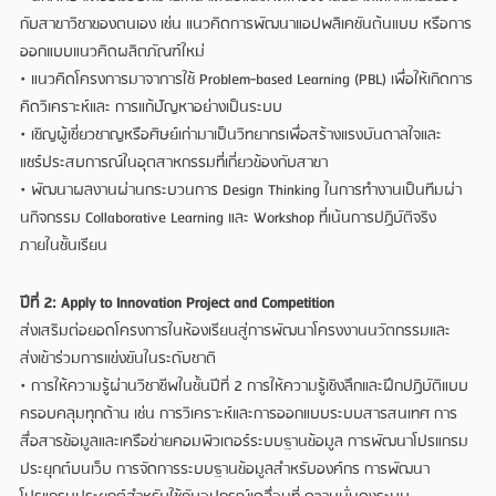
กับสาขาวิชาของตนเอง เชน แนวคิดการพัฒนาแอปพลิเคชันตนแบบ หรือการ
ออกแบบแนวคิดผลิตภัณฑใหม
• แนวคิดโครงการมาจาการใช Problem-based Learning (PBL) เพื่อใหเกิดการ
คิดวิเคราะหและ การแกปญหาอยางเปนระบบ
• เชิญผูเชี่ยวชาญหรือศิษยเกามาเปนวิทยากรเพื่อสรางแรงบันดาลใจและ
แชรประสบการณในอุตสาหกรรมที่เกี่ยวของกับสาขา
• พัฒนาผลงานผานกระบวนการ Design Thinking ในการทํางานเปนทีมผา
นกิจกรรม Collaborative Learning และ Workshop ที่เนนการปฏิบัติจริง
ภายในชั้นเรียน
ปที่ 2: Apply to Innovation Project and Competition
สงเสริมตอยอดโครงการในหองเรียนสูการพัฒนาโครงงานนวัตกรรมและ
สงเขารวมการแขงขันในระดับชาติ
• การใหความรูผานวิชาชีพในชั้นปที่ 2 การใหความรูเชิงลึกและฝกปฏิบัติแบบ
ครอบคลุมทุกดาน เชน การวิเคราะหและการออกแบบระบบสารสนเทศ การ
สื่อสารขอมูลและเครือขายคอมพิวเตอรระบบฐานขอมูล การพัฒนาโปรแกรม
ประยุกตบนเว็บ การจัดการระบบฐานขอมูลสําหรับองคกร การพัฒนา