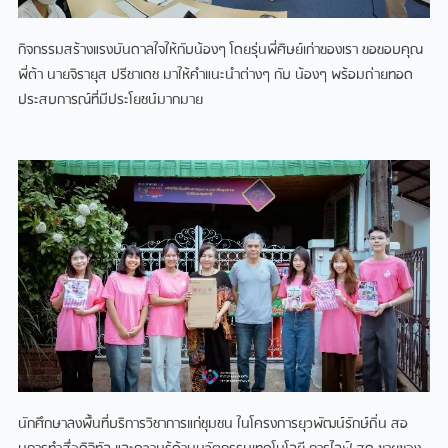
กิจกรรมสร้างแรงบันดาลใจให้กับน้องๆ โดยรุ่นพี่ศิษย์เก่าของเรา ขอขอบคุณ
พี่ต้า นายจิรายุส ปรีชาเดช มาให้คําแนะนําต่างๆ กับ น้องๆ พร้อมถ่ายทอด
ประสบการณ์ที่มีประโยชน์มากมาย
นักศึกษาลงพื้นที่บริการวิชาการแก่ชุมชน ในโครงการยุวพัฒน์รักษ์ถิ่น สอ