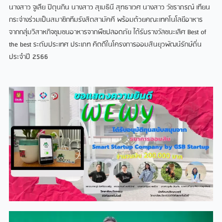
นางสาว จูเลีย ปิตุนกิน นางสาว สุเมธินี สุทธาเวศ นางสาว วัชราภรณ์ เทียน
กระจ่างร่วมเป็นสมาชิกทีมรังสิตสามัคคี พร้อมด้วยคณะเทคโนโลยีอาหาร
จากกลุ่มวิสาหกิจชุมชนอาหารจากพืชปลอดภัย ได้รับรางวัลชนะเลิศ Best of
the best ระดับประเทศ ประเภท คิดดีในโครงการออมสินยุวพัฒน์รักษ์ถิ่น
ประจําปี 2566