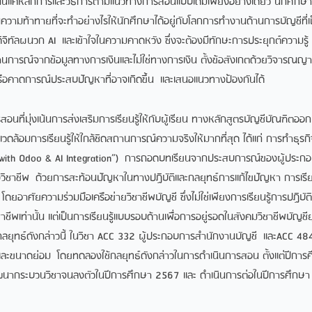
้นแค่หลักการและวิธีการตามแนวทางการสอนแบบเดิมเพียงอย่างเดียว นักศึกษ
ความท้าทายที่จะทำอย่างไรให้นักศึกษาได้อยู่กับโลกการทำงานด้านการบัญชีที่เ
คดิจิทัลผนวก AI และเข้าใจในความคาดหวัง ซึ่งจะต้องมีทักษะการประยุกต์ความรู้ เ
านการณ์จากข้อมูลทางการเงินและไม่ใช่ทางการเงิน ตั้งข้อสังเกตด้วยวิจารณญา
อคาดการณ์ประสบปัญหาที่อาจเกิดขึ้น และเสนอแนวทางป้องกันได้
อนที่มุ่งเน้นการส่งเสริมการเรียนรู้ให้กับผู้เรียน ทางหลักสูตรบัญชีบัณฑิต
ดล้อมการเรียนรู้ให้ใกล้ชิดสถานการณ์ความจริงให้มากที่สุด ได้แก่ การทำธุรก
 with Odoo & AI Integration”) การถอดบทเรียนจากประสบการณ์ของผู้ประกอบ
ิชาชีพ ด้วยการสะท้อนปัญหาในทางปฏิบัติและกลยุทธ์การแก้ไขปัญหา การเรีย
โดยอาศัยความร่วมมือเครือข่ายวิชาชีพบัญชี ซึ่งไม่ใช่เพียงการเรียนรู้การปฏิบัต
ชีพเท่านั้น แต่เป็นการเรียนรู้แบบรอบด้านเพื่อการอยู่รอดในสังคมวิชาชีพบัญชี
้กลยุทธ์ดังกล่าวนี้ ในวิชา ACC 332 ผู้ประกอบการสำนักงานบัญชี และACC 48
ะขนาดย่อม โดยทดลองใช้กลยุทธ์ดังกล่าวในการดำเนินการสอน ตั้งแต่ปีการ
ฒนากระบวนวิชาจนลงตัวในปีการศึกษา 2567 และ ดำเนินการต่อในปีการศึกษ