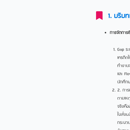
1. บริบ
การจัดการเ
Gap ระห
เครดิตใ
ทำงานจร
และ Fl
นักศึกษ
2. การม
ตามเหตุ
จริงคือ
ใบสั่งผ
กระบวน