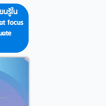
นรู้ใน
at focus
uate