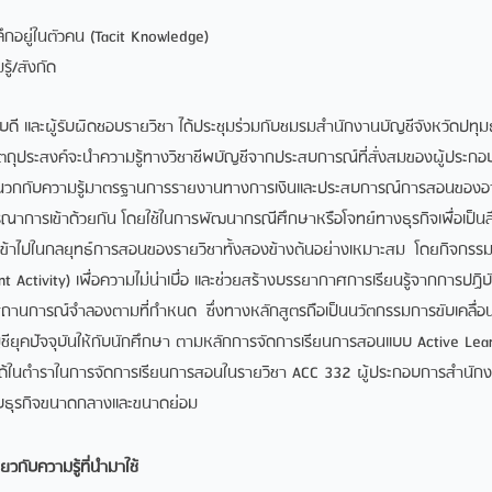
งลึกอยู่ในตัวคน (Tacit Knowledge)
ู้/สังกัด
ดี และผู้รับผิดชอบรายวิชา ได้ประชุมร่วมกับชมรมสำนักงานบัญชีจังหวัดปทุมธ
มีวัตถุประสงค์จะนำความรู้ทางวิชาชีพบัญชีจากประสบการณ์ที่สั่งสมของผู้ประก
 ผนวกกับความรู้มาตรฐานการรายงานทางการเงินและประสบการณ์การสอนของอาจา
ูรณาการเข้าด้วยกัน โดยใช้ในการพัฒนากรณีศึกษาหรือโจทย์ทางธุรกิจเพื่อเป็นสื่
เข้าไปในกลยุทธ์การสอนของรายวิชาทั้งสองข้างต้นอย่างเหมาะสม โดยกิจกรรมที
t Activity) เพื่อความไม่น่าเบื่อ และช่วยสร้างบรรยากาศการเรียนรู้จากการปฏิบ
ถานการณ์จำลองตามที่กำหนด ซึ่งทางหลักสูตรถือเป็นนวัตกรรมการขับเคลื่
ัญชียุคปัจจุบันให้กับนักศึกษา ตามหลักการจัดการเรียนการสอนแบบ Active Learn
ได้ในตำราในการจัดการเรียนการสอนในรายวิชา ACC 332 ผู้ประกอบการสำนักง
บธุรกิจขนาดกลางและขนาดย่อม
่ยวกับความรู้ที่นำมาใช้