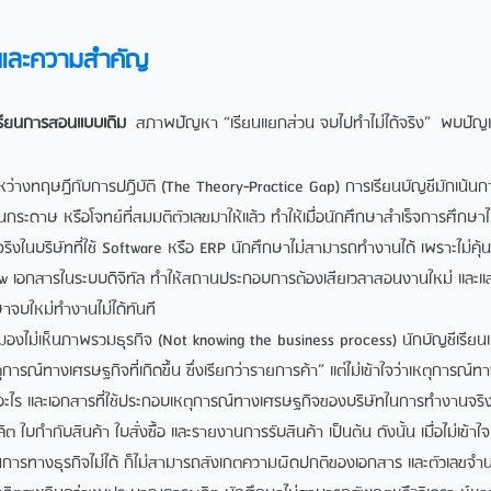
ทและความสำคัญ
รียนการสอนแบบเดิม
สภาพปัญหา “เรียนแยกส่วน จบไปทำไม่ได้จริง” พบปัญหา
ว่างทฤษฎีกับการปฏิบัติ (The Theory-Practice Gap) การเรียนบัญชีมักเน้นกา
นกระดาษ หรือโจทย์ที่สมมติตัวเลขมาให้แล้ว ทำให้เมื่อนักศึกษาสำเร็จการศึ
ิงในบริษัทที่ใช้ Software หรือ ERP นักศึกษาไม่สามารถทำงานได้ เพราะไม่คุ้นเ
ow เอกสารในระบบดิจิทัล ทำให้สถานประกอบการต้องเสียเวลาสอนงานใหม่ และแ
าจบใหม่ทำงานไม่ได้ทันที
องไม่เห็นภาพรวมธุรกิจ (Not knowing the business process) นักบัญชีเรียน
การณ์ทางเศรษฐกิจที่เกิดขึ้น ซึ่งเรียกว่ารายการค้า” แต่ไม่เข้าใจว่าเหตุการณ์ทาง
อะไร และเอกสารที่ใช้ประกอบเหตุการณ์ทางเศรษฐกิจของบริษัทในการทำงานจริงเ
ลิต ใบกำกับสินค้า ใบสั่งซื้อ และรายงานการรับสินค้า เป็นต้น ดังนั้น เมื่อไม่เข้
การทางธุรกิจไม่ได้ ก็ไม่สามารถสังเกตความผิดปกติของเอกสาร และตัวเลขจำนว