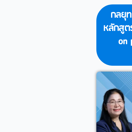
กลยุท
หลักสูต
on 