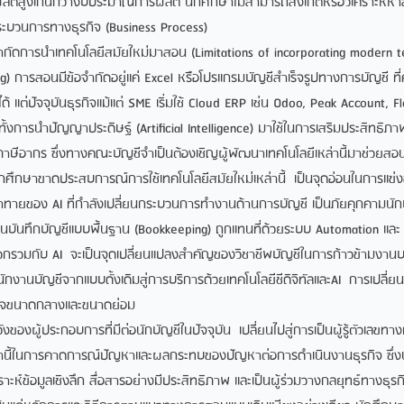
ลิตสูงเกินกว่างบประมาณการผลิต นักศึกษาไม่สามารถสังเกตหรือวิเคราะห์หาสา
กระบวนการทางธุรกิจ (Business Process)
จำกัดการนำเทคโนโลยีสมัยใหม่มาสอน (Limitations of incorporating modern t
ng) การสอนมีข้อจำกัดอยู่แค่ Excel หรือโปรแกรมบัญชีสำเร็จรูปทางการบัญชี 
้ แต่ปัจจุบันธุรกิจแม้แต่ SME เริ่มใช้ Cloud ERP เช่น Odoo, Peak Account, F
ั้งการนำปัญญาประดิษฐ์ (Artificial Intelligence) มาใช้ในการเสริมประสิทธิ
ภาษีอากร ซึ่งทางคณะบัญชีจำเป็นต้องเชิญผู้พัฒนาเทคโนโลยีเหล่านี้มาช่วยสอน แต่
ักศึกษาขาดประสบการณ์การใช้เทคโนโลยีสมัยใหม่เหล่านี้ เป็นจุดอ่อนในการแข
าทายของ AI ที่กำลังเปลี่ยนกระบวนการทำงานด้านการบัญชี เป็นภัยคุกคามนั
นบันทึกบัญชีแบบพื้นฐาน (Bookkeeping) ถูกแทนที่ด้วยระบบ Automation และ 
นวกรวมกับ AI จะเป็นจุดเปลี่ยนแปลงสำคัญของวิชาชีพบัญชีในการก้าวข้ามงาน
กงานบัญชีจากแบบดั้งเดิมสู่การบริการด้วยเทคโนโลยีชีดิจิทัลและAI การเปลี่ยนแปล
กิจขนาดกลางและขนาดย่อม
ของผู้ประกอบการที่มีต่อนักบัญชีในปัจจุบัน เปลี่ยนไปสู่การเป็นผู้รู้ตัวเลขท
หล่านี้ในการคาดการณ์ปัญหาและผลกระทบของปัญหาต่อการดำเนินงานธุรกิจ ซึ่งน
าะห์ข้อมูลเชิงลึก สื่อสารอย่างมีประสิทธิภาพ และเป็นผู้ร่วมวางกลยุทธ์ทางธุร