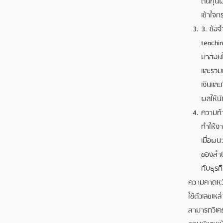
ต้นทุนผ
เข้าใจ
3. ข้อ
teachi
มาสอนได
และรวมท
เงินและ
ผลให้น
ความท้
ทำให้งา
เมื่อผ
ของสำนั
กับธุร
ความคาดหวัง
ใช้ตัวเลขเ
สามารถวิเคร