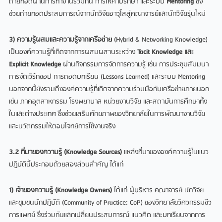
ถ่ายทอดผ่านการทำงานร่วมกัน การให้คำปรึกษา และระบบ
Mentoring
ซึ่ง
ช่วยถ่ายทอดประสบการณ์จากนักวิจัยอาวุโสสู่คณาจารย์และนักวิจัยรุ่นใหม่
3) ความรู้ผสมและความรู้จากเครือข่าย
(Hybrid & Networking Knowledge)
เป็นองค์ความรู้ที่เกิดจากการผสมผสานระหว่าง
Tacit Knowledge และ
Explicit Knowledge
ผ่านกิจกรรมการจัดการความรู้ เช่น การประชุมสัมมนา
การจัดเวิร์กชอป การถอดบทเรียน (Lessons Learned) และระบบ Mentoring
นอกจากนี้ยังรวมถึงองค์ความรู้ที่เกิดจากความร่วมมือกับเครือข่ายภายนอก
เช่น ภาคอุตสาหกรรม โรงพยาบาล หน่วยงานวิจัย และสถาบันการศึกษาทั้ง
ในและต่างประเทศ ซึ่งช่วยเสริมศักยภาพของวิทยาลัยในการพัฒนางานวิจัย
และนวัตกรรมให้ตอบโจทย์การใช้งานจริง
3.2 ที่มาของความรู้ (Knowledge Sources)
แหล่งที่มาขององค์ความรู้ในแนว
ปฏิบัตินี้ประกอบด้วยสองส่วนสำคัญ ได้แก่
1) เจ้าของความรู้ (Knowledge Owners)
ได้แก่ ผู้บริหาร คณาจารย์ นักวิจัย
และชุมชนนักปฏิบัติ (Community of Practice: CoP) ของวิทยาลัยวิศวกรรมชีว
การแพทย์ ซึ่งร่วมกันแลกเปลี่ยนประสบการณ์ แนวคิด และบทเรียนจากการ