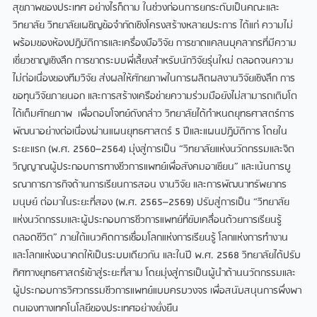
สุขภาพของประเทศ อย่างไรก็ตาม ในช่วงก่อนการยกระดับเป็นคณะและ
วิทยาลัย วิทยาลัยเผชิญข้อจำกัดเชิงโครงสร้างหลายประการ ได้แก่ ความไม่
พร้อมของห้องปฏิบัติการและเครื่องมือวิจัย การขาดแคลนบุคลากรที่มีความ
เชี่ยวชาญเชิงลึก การขาดระบบพี่เลี้ยงสำหรับนักวิจัยรุ่นใหม่ ตลอดจนความ
ไม่ต่อเนื่องของทีมวิจัย ส่งผลให้ศักยภาพในการผลิตผลงานวิจัยเชิงลึก การ
ขอทุนวิจัยภายนอก และการสร้างเครือข่ายความร่วมมือยังไม่สามารถเติบโต
ได้เต็มศักยภาพ เพื่อตอบโจทย์ดังกล่าว วิทยาลัยได้กำหนดยุทธศาสตร์การ
พัฒนาอย่างต่อเนื่องผ่านแผนยุทธศาสตร์ 5 ปีและแผนปฏิบัติการ โดยใน
ระยะแรก (พ.ศ. 2560–2564) มุ่งสู่การเป็น “วิทยาลัยแห่งนวัตกรรมและจิต
วิญญาณผู้ประกอบการทางชีวการแพทย์เพื่อสังคมอาเซียน” และเน้นการบู
รณาการภารกิจด้านการเรียนการสอน งานวิจัย และการพัฒนาทรัพยากร
มนุษย์ ต่อมาในระยะที่สอง (พ.ศ. 2565–2569) ปรับสู่การเป็น “วิทยาลัย
แห่งนวัตกรรมและผู้ประกอบการชีวการแพทย์ที่ขับเคลื่อนด้วยการเรียนรู้
ตลอดชีวิต” ภายใต้แนวคิดการเชื่อมโลกแห่งการเรียนรู้ โลกแห่งการทำงาน
และโลกแห่งอนาคตให้เป็นระบบเดียวกัน และในปี พ.ศ. 2568 วิทยาลัยได้ปรับ
ทิศทางยุทธศาสตร์เข้าสู่ระยะที่สาม โดยมุ่งสู่การเป็นผู้นำด้านนวัตกรรมและ
ผู้ประกอบการวิศวกรรมชีวการแพทย์แบบครบวงจร เพื่อสนับสนุนการพึ่งพา
ตนเองทางเทคโนโลยีของประเทศอย่างยั่งยืน