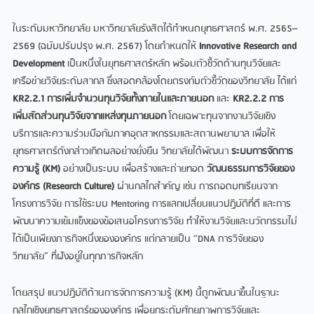
ในระดับมหาวิทยาลัย มหาวิทยาลัยรังสิตได้กำหนดยุทธศาสตร์ พ.ศ. 2565–
2569 (ฉบับปรับปรุง พ.ศ. 2567) โดยกำหนดให้
Innovative Research and
Development
เป็นหนึ่งในยุทธศาสตร์หลัก พร้อมตัวชี้วัดด้านทุนวิจัยและ
เครือข่ายวิจัยระดับสากล ซึ่งสอดคล้องโดยตรงกับตัวชี้วัดของวิทยาลัย ได้แก่
KR2.2.1 การเพิ่มจำนวนทุนวิจัยทั้งภายในและภายนอก
และ
KR2.2.2 การ
เพิ่มสัดส่วนทุนวิจัยจากแหล่งทุนภายนอก
โดยเฉพาะทุนจากงานวิจัยเชิง
บริการและความร่วมมือกับภาคอุตสาหกรรมและสถานพยาบาล เพื่อให้
ยุทธศาสตร์ดังกล่าวเกิดผลอย่างยั่งยืน วิทยาลัยได้พัฒนา
ระบบการจัดการ
ความรู้ (
KM)
อย่างเป็นระบบ เพื่อสร้างและถ่ายทอด
วัฒนธรรมการวิจัยของ
องค์กร (
Research Culture)
ผ่านกลไกสำคัญ เช่น การถอดบทเรียนจาก
โครงการวิจัย การใช้ระบบ Mentoring การแลกเปลี่ยนแนวปฏิบัติที่ดี และการ
พัฒนาความเข้มแข็งของข้อเสนอโครงการวิจัย ทำให้งานวิจัยและนวัตกรรมไม่
ได้เป็นเพียงภารกิจหนึ่งขององค์กร แต่กลายเป็น “DNA การวิจัยของ
วิทยาลัย” ที่ฝังอยู่ในทุกภารกิจหลัก
โดยสรุป แนวปฏิบัติด้านการจัดการความรู้ (KM) นี้ถูกพัฒนาขึ้นในฐานะ
กลไกเชิงยุทธศาสตร์ขององค์กร เพื่อยกระดับศักยภาพการวิจัยและ