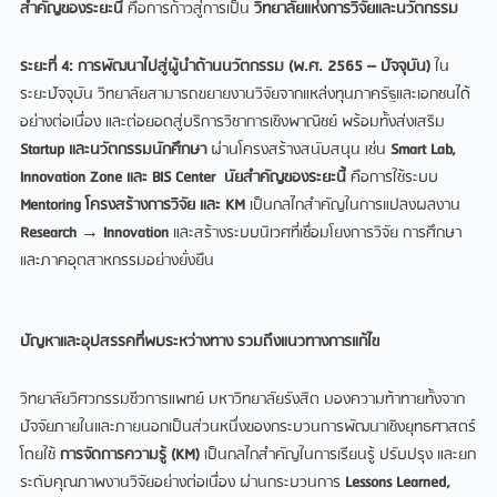
สำคัญของระยะนี้
คือการก้าวสู่การเป็น
วิทยาลัยแห่งการวิจัยและนวัตกรรม
ระยะที่
4: การพัฒนาไปสู่ผู้นำด้านนวัตกรรม (พ.ศ. 2565 – ปัจจุบัน)
ใน
ระยะปัจจุบัน วิทยาลัยสามารถขยายงานวิจัยจากแหล่งทุนภาครัฐและเอกชนได้
อย่างต่อเนื่อง และต่อยอดสู่บริการวิชาการเชิงพาณิชย์ พร้อมทั้งส่งเสริม
Startup และนวัตกรรมนักศึกษา
ผ่านโครงสร้างสนับสนุน เช่น
Smart Lab,
Innovation Zone และ BIS Center
นัยสำคัญของระยะนี้
คือการใช้ระบบ
Mentoring โครงสร้างการวิจัย และ KM
เป็นกลไกสำคัญในการแปลงผลงาน
Research
→
Innovation
และสร้างระบบนิเวศที่เชื่อมโยงการวิจัย การศึกษา
และภาคอุตสาหกรรมอย่างยั่งยืน
ปัญหาและอุปสรรคที่พบระหว่างทาง รวมถึงแนวทางการแก้ไข
วิทยาลัยวิศวกรรมชีวการแพทย์ มหาวิทยาลัยรังสิต มองความท้าทายทั้งจาก
ปัจจัยภายในและภายนอกเป็นส่วนหนึ่งของกระบวนการพัฒนาเชิงยุทธศาสตร์
โดยใช้
การจัดการความรู้ (
KM)
เป็นกลไกสำคัญในการเรียนรู้ ปรับปรุง และยก
ระดับคุณภาพงานวิจัยอย่างต่อเนื่อง ผ่านกระบวนการ
Lessons Learned,