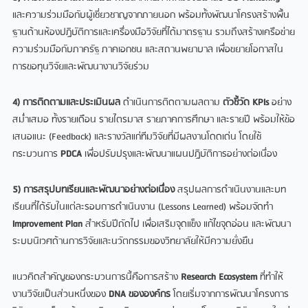
และความร่วมมือกับผู้เชี่ยวชาญจากภายนอก พร้อมทั้งพัฒนาโครงสร้างพื้น
ฐานด้านห้องปฏิบัติการและเครื่องมือวิจัยที่ได้มาตรฐาน รวมถึงสร้างเครือข่าย
ความร่วมมือกับภาครัฐ ภาคเอกชน และสถานพยาบาล เพื่อขยายโอกาสใน
การขอทุนวิจัยและพัฒนางานวิจัยร่วม
4) การติดตามและประเมินผล
ดำเนินการติดตามผลตาม
ตัวชี้วัด
KPIs
อย่าง
สม่ำเสมอ ทั้งรายเดือน รายไตรมาส รายภาคการศึกษา และรายปี พร้อมให้ข้อ
เสนอแนะ (Feedback) และรางวัลแก่ทีมวิจัยที่มีผลงานโดดเด่น โดยใช้
กระบวนการ
PDCA
เพื่อปรับปรุงและพัฒนาแผนปฏิบัติการอย่างต่อเนื่อง
5) การสรุปบทเรียนและพัฒนาอย่างต่อเนื่อง
สรุปผลการดำเนินงานและบท
เรียนที่ได้รับในแต่ละรอบการดำเนินงาน (Lessons Learned) พร้อมจัดทำ
Improvement Plan
สำหรับปีถัดไป เพื่อเสริมจุดแข็ง แก้ไขจุดอ่อน และพัฒนา
ระบบนิเวศด้านการวิจัยและนวัตกรรมของวิทยาลัยให้มีความยั่งยืน
แนวคิดสำคัญของกระบวนการนี้คือการสร้าง
Research Ecosystem
ที่ทำให้
งานวิจัยเป็นส่วนหนึ่งของ
DNA ขององค์กร
โดยเริ่มจากการพัฒนาโครงการ