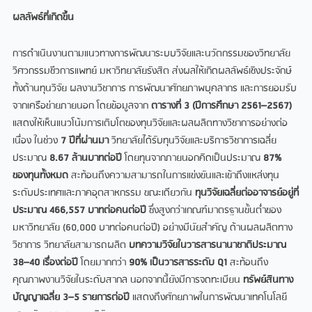
ผลลัพธ์ที่เกิดขึ้น
การดำเนินงานตามแนวทางการพัฒนาระบบวิจัยและนวัตกรรมของวิทยาลัย
วิศวกรรมชีวการแพทย์ มหาวิทยาลัยรังสิต ส่งผลให้เกิดผลลัพธ์เชิงประจักษ์
ทั้งด้านทุนวิจัย ผลงานวิชาการ การพัฒนาศักยภาพบุคลากร และการยอมรับ
จากเครือข่ายภายนอก โดยข้อมูลจาก
ตารางที่
3 (ปีการศึกษา 2561–2567)
แสดงให้เห็นแนวโน้มการเติบโตของทุนวิจัยและผลผลิตทางวิชาการอย่างต่อ
เนื่อง ในช่วง
7 ปีที่ผ่านมา
วิทยาลัยได้รับทุนวิจัยและบริการวิชาการเฉลี่ย
ประมาณ
8.67 ล้านบาทต่อปี
โดยทุนจากภายนอกคิดเป็นประมาณ
87%
ของทุนทั้งหมด
สะท้อนถึงความสามารถในการแข่งขันและเข้าถึงแหล่งทุน
ระดับประเทศและภาคอุตสาหกรรม ขณะเดียวกัน
ทุนวิจัยเฉลี่ยต่ออาจารย์อยู่ที่
ประมาณ
466,557 บาทต่อคนต่อปี
ซึ่งสูงกว่าเกณฑ์มาตรฐานขั้นต่ำของ
มหาวิทยาลัย (60,000 บาทต่อคนต่อปี) อย่างมีนัยสำคัญ ด้านผลผลิตทาง
วิชาการ วิทยาลัยสามารถผลิต
บทความวิจัยในวารสารนานาชาติประมาณ
38–40 เรื่องต่อปี
โดยมากกว่า
90% เป็นวารสารระดับ Q1
สะท้อนถึง
คุณภาพงานวิจัยในระดับสากล นอกจากนี้ยังมีการจดทะเบียน
ทรัพย์สินทาง
ปัญญาเฉลี่ย
3–5 รายการต่อปี
แสดงถึงศักยภาพในการพัฒนาเทคโนโลยี