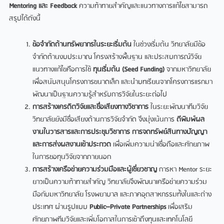
Mentoring และ Feedback
ความท้าทายสำคัญและแนวทางการแก้ไขสามารถ
สรุปได้ดังนี้
ข้อจำกัดด้านทรัพยากรในระยะเริ่มต้น
ในช่วงเริ่มต้น วิทยาลัยมีข้อ
จำกัดด้านงบประมาณ โครงสร้างพื้นฐาน และประสบการณ์วิจัย
แนวทางแก้ไขคือการใช้
ทุนเริ่มต้น (
Seed Funding)
จากมหาวิทยาลัย
เพื่อสนับสนุนโครงการขนาดเล็ก และนำบทเรียนจากโครงการแรกมา
พัฒนาเป็นฐานความรู้สำหรับการวิจัยในระยะต่อไป
การสร้างเครดิตวิจัยและชื่อเสียงทางวิชาการ
ในระยะพัฒนาทีมวิจัย
วิทยาลัยยังมีชื่อเสียงด้านการวิจัยจำกัด จึงมุ่งเน้นการ
ตีพิมพ์ผล
งานในวารสารและการประชุมวิชาการ การจดทรัพย์สินทางปัญญา
และการส่งผลงานเข้าประกวด
เพื่อเพิ่มความน่าเชื่อถือและศักยภาพ
ในการขอทุนวิจัยจากภายนอก
การสร้างเครือข่ายความร่วมมือและผู้เชี่ยวชาญ
การหา Mentor ระยะ
ยาวเป็นความท้าทายสำคัญ วิทยาลัยจึงพัฒนาเครือข่ายความร่วม
มือกับมหาวิทยาลัย โรงพยาบาล และภาคอุตสาหกรรมทั้งในและต่าง
ประเทศ ผ่านรูปแบบ
Public–Private Partnerships
เพื่อเสริม
ศักยภาพทีมวิจัยและเพิ่มโอกาสในการเข้าถึงทุนและเทคโนโลยี