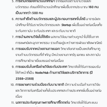
การเติบโตของจำนวนนักศึกษา
จากชื่อเสียงด้านงานวิจัยและ
นวัตกรรม ส่งผลให้จำนวนนักศึกษาเพิ่มขึ้นจากประมาณ
160 คน
เป็นมากกว่า 500 คน
ความสำเร็จด้านนวัตกรรมและผู้ประกอบการเทคโนโลยี
อาจารย์และ
นักศึกษาได้รับรางวัลนวัตกรรมและ
Startup
เพิ่มขึ้นอย่างต่อเนื่องทั้ง
ระดับสถาบัน ระดับประเทศ และระดับนานาชาติ
การนำผลงานวิจัยไปใช้จริง
ผลงานวิจัยบางส่วนถูกนำไปใช้ในภาค
การแพทย์และอุตสาหกรรม รวมถึงอยู่ระหว่างการพัฒนาเชิงพาณิชย์
การยอมรับจากหน่วยงานภายนอก
วิทยาลัยกลายเป็นแหล่งศึกษาดู
งานด้านนวัตกรรมที่สำคัญ มีหน่วยงานภาครัฐ เอกชน และสถาบัน
การศึกษาเข้ามาเยี่ยมชมอย่างต่อเนื่อง
การยอมรับในเครือข่ายวิจัยระดับประเทศ
วิทยาลัยได้รับการยอมรับ
ให้ทำหน้าที่เป็น
Node/Hub ด้านการวิจัยและบริการวิชาการ (ปี
2568–2569)
การขยายความร่วมมือระดับนานาชาติ
มีความร่วมมือด้านการวิจัย
และวิชาการกับเครือข่ายทั้งในประเทศและต่างประเทศเพิ่มขึ้นอย่างต่อ
เนื่อง
ผลการประกันคุณภาพการศึกษาที่โดดเด่น
วิทยาลัยได้รับคะแนน