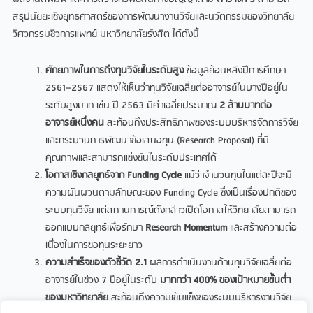
สรุปนัยยะเชิงยุทธศาสตร์ของการพัฒนางานวิจัยและนวัตกรรมของวิทยาลัย
วิศวกรรมชีวการแพทย์ มหาวิทยาลัยรังสิต ได้ดังนี้
ศักยภาพในการดึงทุนวิจัยในระดับสูง
ข้อมูลย้อนหลังปีการศึกษา
2561–2567 แสดงให้เห็นว่าทุนวิจัยเฉลี่ยต่ออาจารย์ในบางปีอยู่ใน
ระดับสูงมาก เช่น ปี 2563 มีค่าเฉลี่ยประมาณ
2 ล้านบาทต่อ
อาจารย์หนึ่งคน
สะท้อนถึงประสิทธิภาพของระบบบริหารจัดการวิจัย
และกระบวนการพัฒนาข้อเสนอทุน (Research Proposal) ที่มี
คุณภาพและสามารถแข่งขันในระดับประเทศได้
โอกาสเชิงกลยุทธ์จาก
Funding Cycle
แม้ว่าจำนวนทุนในแต่ละปีจะมี
ความผันผวนตามลักษณะของ Funding Cycle ซึ่งเป็นเรื่องปกติของ
ระบบทุนวิจัย แต่สถานการณ์ดังกล่าวเปิดโอกาสให้วิทยาลัยสามารถ
ออกแบบกลยุทธ์เพื่อรักษา
Research Momentum
และสร้างความต่อ
เนื่องในการขอทุนระยะยาว
ความสำเร็จของตัวชี้วัด
2.1
ผลการดำเนินงานด้านทุนวิจัยเฉลี่ยต่อ
อาจารย์ในช่วง 7 ปีอยู่ในระดับ
มากกว่า
400% ของเป้าหมายขั้นต่ำ
ของมหาวิทยาลัย
สะท้อนถึงความเข้มแข็งของระบบบริหารงานวิจัย