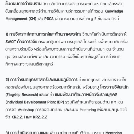
ขั้นตอนการดำเนินงาน
วิทยาลัยวิศวกรรมชีวการแพทย์ มหาวิทยาลัยรังสิต
ขับเคลื่อนยุทธศาสตร์ด้านการวิจัยและนวัตกรรมภายใต้กรอบ
Knowledge
Management (KM)
และ
PDCA
ผ่านกระบวนการสำคัญ 5 ขั้นตอน ดังนี้
1) การวิเคราะห์สถานการณ์และศักยภาพองค์กร
วิทยาลัยดำเนินการวิเคราะห์
SWOT ด้านการวิจัย
ครอบคลุมทรัพยากรบุคคล โครงสร้างพื้นฐาน และเครือ
ข่ายความร่วมมือ พร้อมทั้งทบทวนผลการดำเนินงานที่ผ่านมา เช่น จำนวน
ทุนวิจัย ผลงานตีพิมพ์ และนวัตกรรม เพื่อใช้เป็นฐานข้อมูลในการกำหนด
ทิศทางและวางแผนเชิงกลยุทธ์
2) การกำหนดยุทธศาสตร์และแผนปฏิบัติการ
กำหนดยุทธศาสตร์การวิจัยให้
สอดคล้องกับแผนยุทธศาสตร์ของมหาวิทยาลัย พร้อมระบุ
โครงการวิจัยหลัก
(
Flagship Research)
และจัดทำ
แผนพัฒนาศักยภาพนักวิจัยรายบุคคล
(
Individual Development Plan: IDP)
รวมถึงกำหนดกิจกรรมด้าน KM เช่น
การจัด Workshop การถอดบทเรียน และระบบ Mentoring เพื่อสนับสนุนตัวชี้
วัด
KR2.2.1 และ KR2.2.2
3) การดำเนินงานตามแผน
พัฒนาศักยภาพทีมวิจัยผ่านระบบ
Mentoring