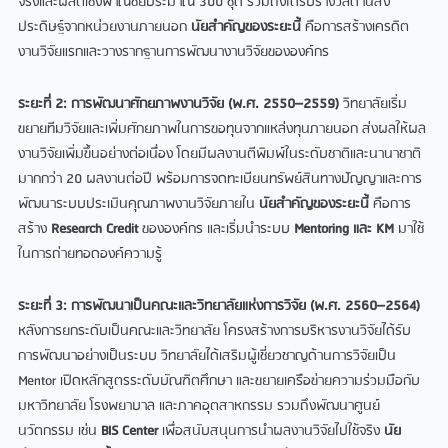
จริงและผลิตเชิงพาณิชย์ประมาณ 300 ชุด รวมถึงได้รับรางวัลด้านสิ่ง
ประดิษฐ์จากหน่วยงานภายนอก
นัยสำคัญของระยะนี้
คือการสร้างเครดิต
งานวิจัยแรกและวางรากฐานการพัฒนางานวิจัยขององค์กร
ระยะที่
2: การพัฒนาศักยภาพงานวิจัย (พ.ศ. 2550–2559)
วิทยาลัยเริ่ม
ขยายทีมวิจัยและเพิ่มศักยภาพในการขอทุนจากแหล่งทุนภายนอก ส่งผลให้ผล
งานวิจัยเพิ่มขึ้นอย่างต่อเนื่อง โดยมีผลงานตีพิมพ์ในระดับชาติและนานาชาติ
มากกว่า 20 ผลงานต่อปี พร้อมการจดทะเบียนทรัพย์สินทางปัญญาและการ
พัฒนาระบบประเมินคุณภาพงานวิจัยภายใน
นัยสำคัญของระยะนี้
คือการ
สร้าง
Research Credit
ขององค์กร และเริ่มนำระบบ
Mentoring และ KM
มาใช้
ในการถ่ายทอดองค์ความรู้
ระยะที่
3: การพัฒนาเป็นคณะและวิทยาลัยแห่งการวิจัย (พ.ศ. 2560–2564)
หลังการยกระดับเป็นคณะและวิทยาลัย โครงสร้างการบริหารงานวิจัยได้รับ
การพัฒนาอย่างเป็นระบบ วิทยาลัยได้เสริมผู้เชี่ยวชาญด้านการวิจัยเป็น
Mentor เปิดหลักสูตรระดับบัณฑิตศึกษา และขยายเครือข่ายความร่วมมือกับ
มหาวิทยาลัย โรงพยาบาล และภาคอุตสาหกรรม รวมถึงพัฒนาศูนย์
นวัตกรรม เช่น
BIS Center
เพื่อสนับสนุนการนำผลงานวิจัยไปใช้จริง
นัย