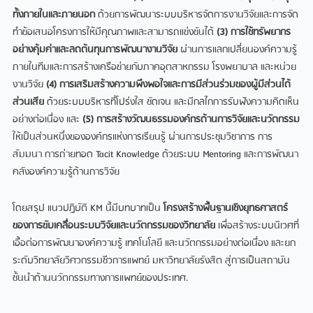
ทั้งภายในและภายนอก
ด้วยการพัฒนาระบบบริหารจัดการงานวิจัยและการจัด
ทำข้อเสนอโครงการให้มีคุณภาพและสามารถแข่งขันได้
(3) การใช้ทรัพยากร
อย่างคุ้มค่าและลดต้นทุนการพัฒนางานวิจัย
ผ่านการแลกเปลี่ยนองค์ความรู้
ภายในทีมและการสร้างเครือข่ายกับภาคอุตสาหกรรม โรงพยาบาล และหน่วย
งานวิจัย
(4) การเสริมสร้างความพึงพอใจและการมีส่วนร่วมของผู้มีส่วนได้
ส่วนเสีย
ด้วยระบบบริหารที่โปร่งใส ชัดเจน และมีกลไกการรับฟังความคิดเห็น
อย่างต่อเนื่อง และ
(5) การสร้างวัฒนธรรมองค์กรด้านการวิจัยและนวัตกรรม
ให้เป็นส่วนหนึ่งขององค์กรแห่งการเรียนรู้ ผ่านการประชุมวิชาการ การ
สัมมนา การถ่ายทอด Tacit Knowledge ด้วยระบบ Mentoring และการพัฒนา
คลังองค์ความรู้ด้านการวิจัย
โดยสรุป แนวปฏิบัติ KM นี้มีบทบาทเป็น
โครงสร้างพื้นฐานเชิงยุทธศาสตร์
ของการขับเคลื่อนระบบวิจัยและนวัตกรรมของวิทยาลัย
เพื่อสร้างระบบนิเวศที่
เอื้อต่อการพัฒนาองค์ความรู้ เทคโนโลยี และนวัตกรรมอย่างต่อเนื่อง และยก
ระดับวิทยาลัยวิศวกรรมชีวการแพทย์ มหาวิทยาลัยรังสิต สู่การเป็นสถาบัน
ชั้นนำด้านนวัตกรรมทางการแพทย์ของประเทศ.