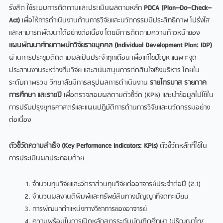
รังสิต ใช้ระบบการติดตามและประเมินผลตามหลัก
PDCA (Plan–Do–Check–
Act)
เพื่อให้การดำเนินงานด้านการวิจัยและนวัตกรรมมีประสิทธิภาพ โปร่งใส
และสามารถพัฒนาได้อย่างต่อเนื่อง โดยมีการติดตามความก้าวหน้าของ
แผนพัฒนาศักยภาพนักวิจัยรายบุคคล (
Individual Development Plan: IDP)
ผ่านการประชุมติดตามผลเป็นประจำทุกเดือน เพื่อแก้ไขปัญหาเฉพาะจุด
ประสานงานระหว่างทีมวิจัย และสนับสนุนการตัดสินใจเชิงบริหาร โดยใน
ระดับภาพรวม วิทยาลัยมีการสรุปผลการดำเนินงาน
รายไตรมาส รายภาค
การศึกษา และรายปี
เพื่อตรวจสอบผลตามตัวชี้วัด (KPIs) และนำข้อมูลไปใช้ใน
การปรับปรุงยุทธศาสตร์และแผนปฏิบัติการด้านการวิจัยและนวัตกรรมอย่าง
ต่อเนื่อง
ตัวชี้วัดความสำเร็จ (
Key Performance Indicators: KPIs)
ตัวชี้วัดหลักที่ใช้ใน
การประเมินผลประกอบด้วย
จำนวนทุนวิจัยและอัตราส่วนทุนวิจัยต่ออาจารย์ประจำต่อปี (2.1)
จำนวนผลงานตีพิมพ์และทรัพย์สินทางปัญญาที่จดทะเบียน
การพัฒนาตำแหน่งทางวิชาการของอาจารย์
ความพร้อมในการเปิดหลักสูตรระดับบัณฑิตศึกษา (ปริญญาโท/