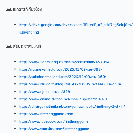
Link เอกสารที่เกี่ยวข้อง
https://drive.google.com/drive/folders/1EUtnJE_n3_tdki7eg5diuj0
usp=sharing
Link สื่อประชาสัมพันธ์
https://www.banmuang.co.th/news/education/457994
https://ibiznewsmedia.com/2025/12/09/rsu-383/
https://sabaideethailand.com/2025/12/09/rsu-360/
https://www.rsu.ac.th/blog/id/6937d35851a2f144303ac20e
https://www.ajmontri.com/869
https://www.online-station.net/mobile-game/994321
https://thisisgamethailand.com/games/mobile/rimthang-2-dl-th/
https://www.rimthanggame.com/
https://www.facebook.com/rimthanggame
https://www.youtube.com/@rimthanggame