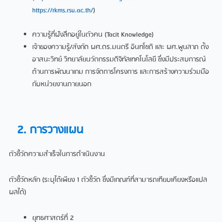
https://rkms.rsu.ac.th/
)
ความรู้ที่ฝังลึกอยู่ในตัวคน (Tacit Knowledge)
เจ้าของความรู้/สังกัด ผศ.ดร.มนตรี อินทโชติ และ ผศ.พูนลาภ ตั้ง
อาสนะวิทย์ วิทยาลัยนวัตกรรมดิจิทัลเทคโนโลยี ซึ่งมีประสบการณ์
ด้านการพัฒนาเกม การจัดการโครงการ และการสร้างความร่วมมือ
กับหน่วยงานภายนอก
2. การวางแผน
ตัวชี้วัดความสำเร็จในการดำเนินงาน
ตัวชี้วัดหลัก (ระบุได้เพียง 1 ตัวชี้วัด ซึ่งมีเกณฑ์ที่สามารถเทียบเคียงหรือแปล
ผลได้)
ยุทธศาสตร์ที่ 2