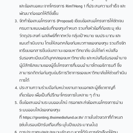
และข้อเสนอแนะจากโครงการ RimTHang 1 ที่ประสบความสำเร็จ และ
พัฒนาต่อยอดให้ดียิ่งขึ้น
จัดทำข้อเสนอโครงการ (Proposal) เขียนข้อเสนอโครงการให้ชัดเจน
ครบตามแบบฟอร์มที่กองทุนกำหนด รวมทั้งหัวข้อที่ต้องระบุ เช่น
วัตถุประสงค์ ผลลัพธ์ที่คาดหวัง กลุ่มเป้าหมาย งบประมาณ และ
แผนดำเนินงาน โดยให้สอดคล้องกับแนวทางของกองทุน รวมถึงจัด
เตรียมเอกสารยืนยันสถานะของมหาวิทยาลัย อันได้แก่ หนังสือ
รับรองทะเบียนนิติบุคคลของมหาวิทยาลัย และหนังสือรับรองอำนาจ
ผู้มีสิทธิลงนามของผู้ยื่นโครงการที่มอบอำนาจโดยอธิการบดี ซึ่ง
สามารถติดต่อกับศูนย์บริการวิชาการของมหาวิทยาลัยให้ช่วยดำเนิน
การได้
ประสานความร่วมมือกับหน่วยงานภายนอกและผู้เชี่ยวชาญที่
เกี่ยวข้อง เพื่อเป็นที่ปรึกษาโครงการในหลาย ๆ ด้าน
ยื่นข้อเสนอผ่านระบบออนไลน์ กรอกและส่งข้อเสนอโครงการผ่าน
ระบบออนไลน์ของกองทุน
ที่ https://granting.thaimediafund.or.th/ ภายในช่วงเวลาที่กำหนด
(เช่นในรอบเปิดรับเดือนที่ระบุในปีงบประมาณนั้น)
การประกาศผลและลงนามสัญญา หากได้รับการคัดเลือกให้ทุน