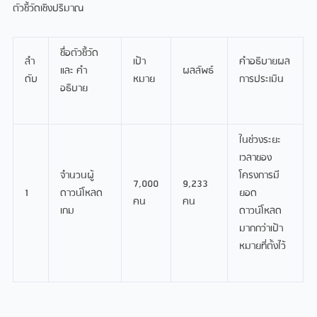
ตัวชี้วัดเชิงปริมาณ
ชื่อตัวชี้วัด
ลํา
เป้า
คำอธิบายผล
และ คํา
ผลลัพธ์
ดับ
หมาย
การประเมิน
อธิบาย
ในช่วงระยะ
เวลาของ
จํานวนผู้
โครงการมี
7,000
9,233
1
ดาวน์โหลด
ยอด
คน
คน
เกม
ดาวน์โหลด
มากกว่าเป้า
หมายที่ตั้งไว้