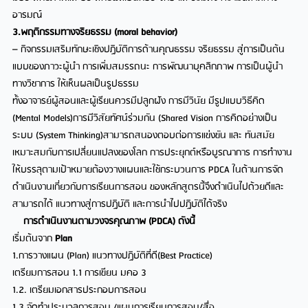
อารมณ์
3.พฤติกรรมทางจริยธรรม (moral behavior)
– กิจกรรมเสริมทักษะเชิงปฏิบัติการด้านคุณธรรม จริยธรรม สู่การเป็นต้น
แบบของภาวะผู้นำ การเพิ่มสมรรถนะ การพัฒนาบุคลิกภาพ การเป็นผู้นำ
ทางวิชาการ ให้เห็นผลเป็นรูปธรรม
ทั้งอาจารย์ผู้สอนและผู้เรียนควรมีปลูกฝัง การมีวินัย มีรูปแบบวิธีคิด
(Mental Models)การมีวิสัยทัศน์ร่วมกัน (Shared Vision การคิดอย่างเป็น
ระบบ (System Thinking)สามารถสนองตอบต่อการแข่งขัน และ ทันสมัย
เหมาะสมกับการเปลี่ยนแปลงของโลก การประยุกต์หรือบูรณาการ การทำงาน
ให้บรรลุตามเป้าหมายต้องวางแผนและใช้กระบวนการ PDCA ในด้านการจัด
ดำเนินงานเกี่ยวกับการเรียนการสอน ของหลักสูตรนี้จึงดำเนินไปด้วยดีและ
สามารถได้ แนวทางสู่การปฏิบัติ และการนำไปปฏิบัติได้จริง
การดำเนินงานตามวงจรคุณภาพ (PDCA) ดังนี้
เริ่มต้นจาก
Plan
1.การวางแผน (Plan) แนวทางปฏิบัติที่ดี(Best Practice)
เตรียมการสอน 1.1 การเขียน มคอ 3
1.2. เตรียมเอกสารประกอบการสอน
1.3 จัดทำประมวลการสอน /แผนการเรียนการสอน/สื่อ