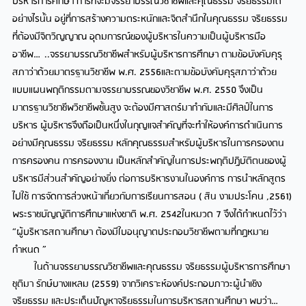
บริหารการศึกษา การที่จะมีจรรยาบรรณวิชาชีพและคุณธรรม จริยธรรมได้
อย่างไรนั้น อยู่ที่การสร้างความตระหนักและจิตสำนึกในคุณธรรม จริยธรรม
ที่ต้องมีจิตวิญญาณ อุดมการณ์ของผู้บริหารในความเป็นผู้บริหารมือ
อาชีพ…..จรรยาบรรณวิชาชีพสำหรับผู้บริหารการศึกษา ตามข้อบังคับคุรุ
สภาว่าด้วยมาตรฐานวิชาชีพ พ.ศ. 2556และตามข้อบังคับคุรุสภาว่าด้วย
แบบแผนพฤติกรรมตามจรรยาบรรณของวิชาชีพ พ.ศ. 2550 จึงเป็น
มาตรฐานวิชาชีพวิชาชีพชั้นสูง จะต้องมีศาสตร์มากำกับและมีศิลป์ในการ
บริหาร ผู้บริหารจึงถือเป็นหนึ่งในกุญแจสำคัญที่จะทำให้องค์การดำเนินการ
อย่างมีคุณธรรม จริยธรรม หลักคุณธรรมสำหรับผู้บริหารในการครองตน
การครองคน การครองงาน เป็นหลักสำคัญในการประพฤติปฏิบัติตนของผู้
บริหารมีส่วนสำคัญอย่างยิ่ง ต่อการบริหารงานในองค์การ การนำหลักสูตร
ไปใช้ การจัดการล่วงหน้าเกี่ยวกับการเรียนการสอน ( สิน งามประโคน ,2561)
พระราชบัญญัติการศึกษาแห่งชาติ พ.ศ. 2542ในหมวด 7 จึงได้กำหนดไว้ว่า
“ผู้บริหารสถานศึกษา ต้องมีใบอนุญาตประกอบวิชาชีพตามที่กฎหมาย
กำหนด ”
ในด้านจรรยาบรรณวิชาชีพและคุณธรรม จริยธรรมผู้บริหารการศึกษา
ชุติมา รักษ์บางแหลม (2559) จากวิเคราะห์องค์ประกอบภาวะผู้นำเชิง
จริยธรรม และประเด็นปัญหาจริยธรรมในการบริหารสถานศึกษา พบว่า…