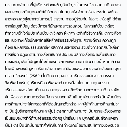
ความยากลำบากที่ผู้บริหารต้องเผชิญกับปัญหาในการบริหารสถานศึกษาส่ง
ผลกระทบระดับบุคคลทำให้เกิดความไม่สบายใจ ลำบากใจ และระดับองค์กร
ขาดความสุขยุ่งยากใจในการบริหารงาน การอยู่ร่วมกัน ไม่อาจหาข้อยุติได้ง่าย
จากข้อมูลที่มีอยู่ ต้องมีการแก้ปัญหาอย่างรอบคอบ ในการแก้ปัญหาต้อง
ทำความเข้าใจกับประเด็นปัญหา วิเคราะห์หาสาเหตุที่แท้จริงการค้นหาทางเลือก
และแนวทางแก้ไขปัญหาโดยใช้หลักจริยธรรมพื้นฐาน ความดีงาม ความถูก
ต้องและหลักจริยธรรมวิชาชีพ หลักการบริหารงาน รวมถึงการตัดสินใจเลือก
ทางเลือก ปฏิบัติตามทางเลือกและการประเมินผลทางเลือกระยะสั้นและยาว
การเผชิญและแก้ปัญหาได้อย่างเหมาะสมของสถานการณ์ ตามน้ำหนัก ความ
โน้มเอียงของปัญหา บริบทและสภาพแวดล้อมขององค์กร สอดคล้องกับ จุฑา
มาส ศรีทองคำ (2562 ) ได้ศึกษา คุณธรรม จริยธรรมและจรรยาบรรณ
วิชาชีพสำหรับผู้บริหารมืออาชีพ พบว่า การเสื่อมโทรมดานคุณธรรม
จริยธรรมของสังคมที่มาจากสาเหตุของการยึดวัตถุมากกวาความดี การแข็ง
ขันเพื่อเอาชนะแทนการร่วมมือ การมองคนอื่นเป็นคู่แข่งมากกว่าเป็นพันธมิตร
การศึกษาน่าจะให้ทางออกที่ดีต่อปัญหาดังกล่าว และผู้นำด้านการศึกษาไม่ว่า
จะเป็นผู้บริหารการศึกษาและผู้บริหารสถานศึกษาน่าจะเป็นความหวังของการ
เป็นแบบอย่างที่ดีด้านจริยธรรมต่อครู นักเรียน และบุคคลอื่นในสังคมเพราะ
ผู้บริหารเป็นผู้ที่มีบทบาทสำคัญในการกำหนดนโยบายและทิศทางของหน่วย