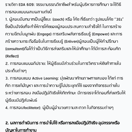
รายวิชา EDA 609: จรรยาบรรณวิชาชีพสำหรับผู้บริหารการศึกษา จะใช้วิธี
การสอนแบบผสมผสานดังนี้
1.
ผู้สอนมีบทบาทเป็นผู้ชี้แนะ (coach) หรือ โค้ช ที่เรียกว่า รูปแบบโค้ช “3Es”
ซึ่งเป็นปัจจัยที่จะทำให้การโค้ชของผู้สอนประสบความสำเร็จได้ ในการสร้าง
ความยึดมั่นผูกพัน (Engage) การเสริมพลังการเรียนรู้ (Empower) และการ
สร้างความกระตือรือร้นในการเรียนรู้ (Enliven)ผู้สอนเป็นผู้ให้คำปรึกษา
(consultant)ถือได้ว่าเป็นวิธีการส่งเสริมและให้นักศึกษา ได้มีการสะท้อนคิด
(Reflect)
2. การสอนแบบอภิปราย: ให้ผู้เรียนมีส่วนร่วมในการวิเคราะห์เชิงท้าทายใน
ประเด็นต่างๆ
3.
การสอนแบบ Active Learning: มุ่งพัฒนาศักยภาพทางสมอง ได้แก่ การ
คิด การแก้ปัญหา และการนำความรู้ไปประยุกต์ใช้ ของจากกิจกรรมต่างใน
ระหว่างการสอน ลงมือปฏิบัติจริงให้เกิดทักษะ มีการเจรจาโต้ตอบที่ส่งเสริมให้
ผู้เรียนมีปฏิสัมพันธ์
4. การสอนfacilitator): ผู้เป็นผู้อำนวยความสะดวก ในกิจกรรมต่างๆ
2. ผลการดำเนินการ การนำไปใช้ หรือการลงมือปฏิบัติจริง อุปสรรคหรือ
ปัญหาในการทำงาน