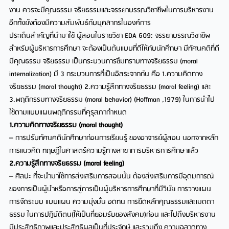
งาน ควรจะมีคุณธรรม จริยธรรมและจรรยาบรรณวิชาชีพในการบริหารงาน
อีกทั้งยังต้องมีความสัมพันธ์กับบุคลากรในองค์การ
ประเด็นสำคัญที่นำมาใช้ ผู้สอนในรายวิชา EDA 609: จรรยาบรรณวิชาชีพ
สำหรับผู้บริหารการศึกษา จะต้องเป็นต้นแบบที่ดีให้กับนักศึกษา มีทัศนคติที่ดี
มีคุณธรรม จริยธรรม เป็นกระบวนการซึมทราบทางจริยธรรม (moral
internalization) มี 3 กระบวนการที่เป็นอิสระจากกัน คือ 1.ความคิดทาง
จริยธรรม (moral thought) 2.ความรู้สึกทางจริยธรรม (moral feeling) และ
3.พฤติกรรมทางจริยธรรม (moral behavior) (Hoffman ,1979) ในการนำไป
ใช้ตามแบบแผนพฤติกรรมที่คุรุสภากำหนด
1.ความคิดทางจริยธรรม (moral thought)
– การปรับทัศนคตินักศึกษาก่อนการเรียนรู้ ของอาจารย์ผู้สอน นอกจากหลัก
การแนวคิด ทฤษฎีในศาสตร์ความรู้ทางสาขาการบริหารการศึกษาแล้ว
2.ความรู้สึกทางจริยธรรม (moral feeling)
– ศิลปะ ที่จะนำมาใช้การส่งเสริมการสอนนั้น ต้องส่งเสริมการมีอุดมการณ์
ของการเป็นผู้นำหรือการสู่การเป็นผู้บริหารการศึกษาที่มีวินัย การวางแผน
การจัดระบบ แบบแผน ความมุ่งมั่น อดทน การยึดหลักคุณธรรมและเมตตา
ธรรม ในการปฏิบัติตน(ให้เป็นที่ยอมรับของสังคม)ก่อน และไปถึงบริหารงาน
มีประสิทธิภาพและประสิทธิผลเปนที่ประจักษ์ และรวมถึง ความฉลาดทาง