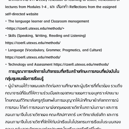
lectures from Modules 1-4 , และ เลือกทำ Reflections from the assigned
self-directed website
• The language learner and Classroom management
<https://coerll.utexas.edu/methods/>
• Skills (Speaking, Writing, Reading and Listening)
https://coerll.utexas.edu/methods/
• Language (Vocabulary, Grammar, Pragmatics, and Culture)
https://coerll.utexas.edu/methods/
• Technology and Assessment https://coerll.utexas.edu/methods/
การบูรณาการหลักการในกิจกรรมที่เสริมสร้างทักษะการสอนที่แบ่งปันใน
กลุ่มชุมชนเพื่อการเรียนรู้
• ผู้นำเสนอได้วางแผนและติดต่อสถานศึกษาและผู้บริหารที่เกี่ยวข้อง รวมถึง
คณาจารย์ที่ยินดีให้ความร่วมมือและขอจดหมายขอความอนุเคราะห์ลงนาม
โดยคณบดีวิทยาลัยครูสุริยเทพในการอนุญาตให้นักศึกษาเข้าสังเกตการณ์
การสอน ได้แก่ การสอนภาษาอังกฤษของรายวิชาในสถาบันภาษา และการ
สอนภาษาจีนในรายวิชาของ คณะศิลปศาสตร์ มหาวิทยาลัยรังสิต และการ
สอนภาษาจีนในรายวิชาที่จัดให้กับนักเรียนในโปรแกรมการเรียนในระบบสอง