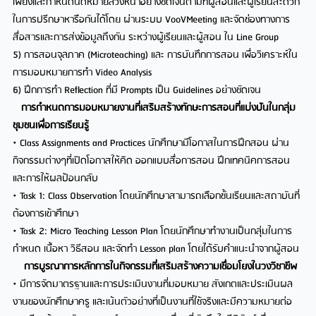
เพียงและกำหนดนัดหมายล่วงหน้าอย่างชัดเจนตามที่ผู้สอนและผู้เรียนสะดวก
ในการปรีกษาหารือกันได้โดย ผ่านระบบ VooVMeeting และจัดช่องทางการ
สื่อสารและการส่งข้อมูลถึงกัน ระหว่างผู้เรียนและผู้สอน ใน Line Group
5) การสอนจุลภาค (Microteaching) และ การบันทึกการสอน เพื่อวิเคราะห์ใน
การมอบหมายการทำ Video Analysis
6) ฝึกการทำ Reflection ที่มี Prompts เป็น Guidelines อย่างชัดเจน
การกำหนดการมอบหมายงานที่เสริมสร้างทักษะการสอนที่แบ่งปันในกลุ่ม
ชุมชนเพื่อการเรียนรู้
• Class Assignments and Practices นักศึกษามีโอกาสในการฝึกสอน ผ่าน
กิจกรรมต่างๆที่เปิดโอกาสให้คิด ออกแบบสื่อการสอน ฝึกเทคนิคการสอน
และการให้ผลป้อนกลับ
• Task 1: Class Observation โดยนักศึกษาสามารถเลือกชั้นเรียนและสถาบันที่
ต้องการเข้าศึกษา
• Task 2: Micro Teaching Lesson Plan โดยนักศึกษาทำงานเป็นกลุ่มในการ
กำหนด เนื้อหา วิธีสอน และจัดทำ Lesson plan โดยได้รับคำแนะนำจากผู้สอน
การบูรณาการหลักการในกิจกรรมที่เสริมสร้างความเชื่อมโยงในวงวิชาชีพ
• มีการจัดมาตรฐานและการประเมินงานที่มอบหมาย สังเกตและประเมินผล
งานของนักศึกษาครู และเน้นตัวอย่างที่เป็นงานที่ใช้จริงและมีความหมายต่อ