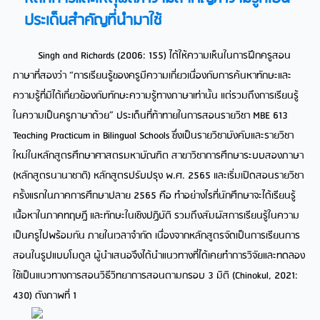
ประเด็นสำคัญที่นำมาใช้​
Singh and Richards (2006: 155) ได้ให้ความเห็นในการฝึกครูสอน
ภาษาที่สองว่า “
การเรียนรู้ของครูมีความเกี่ยวเนื่องกับการค้นหาทักษะและ
ความรู้ที่มิได้เกี่ยวข้องกับทักษะความรู้ทางภาษาเท่านั้น แ
ต่รวมถึงการเรียนรู้
ในความเป็นครูภาษาด้วย” ประเด็นที่ท้าทายในการ
สอนรายวิชา MBE 613
Teaching Practicum in Bilingual Schools ซึ่งเป็นรายวิชาบังคั
บและรายวิชา
ใหม่ในหลักสูตรศึกษาศาสตรมหาบัณฑิต สาขาวิชาการศึกษาระบบสองภ
าษา
(หลักสูตรนานาชาติ) หลักสูตรปรับปรุง พ.ศ. 2565 และเริ่มเปิดสอนรายวิชา
ครั้งแรกในภาคการ
ศึกษาปลาย 2565 คือ ทำอย่างไรที่นักศึกษาจะได้เรียนรู้
เนื้อหาในภาคทฤษฎี และทักษะในเชิงปฏิบัติ รวมถึงสัมผัสการเรีย
นรู้ในความ
เป็นครูไปพร้อมกัน ภายในเวล
าจำกัด เนื่องจากหลักสูตรจัดเป็นการเรียนการ
สอนในรูปแบบโมดูล ผู้นำเสนอจึงได้นำแนวทางที่ได้เคยทำการวิจัยและทดลอง
ใช้เป็นแนวทางการสอนวิธีวิทยาการส
อนตามกรอบ 3 มิติ (Chinokul, 2021:
430) ดังภาพที่ 1