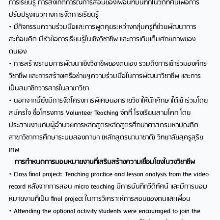
การเรียนรู้ การสังเกตการณ์การสอนของเพื่อนที่บันทึกในวีดิทัศน์เพื่อการ
ปรับปรุงแนวทางการจัดการเรียนรู้
• มีกิจกรรมความร่วมมือและการพูดคุยระหว่างกลุ่มครูที่ช่วยพัฒนาการ
สะท้อนคิด มีหัวข้อการเรียนรู้ในเชิงวิชาชีพ และการเติมเต็มศักยภาพของ
ตนเอง
• การสร้างระบบการพัฒนาเชิงวิชาชีพของตนเอง รวมถึงการเข้าร่วมองค์กร
วิชาชีพ และการสร้างเครือข่ายฯความร่วมมือในการพัฒนาวิชาชีพ และการ
เป็นสมาชิกวารสารในสาขาวิชา
• นอกจากนี้ยังมีการจัดโครงการพิเศษนอกรายวิชาให้นักศึกษาได้เข้าร่วมโดย
สมัครใจ ชื่อโครงการ Volunteer Teaching จัดที่ โรงเรียนสามโคก โดย
ประสานงานกับผู้อำนวยการหลักสูตรหลักสูตรศึกษาศาสตรมหาบัณฑิต
สาขาวิชาการศึกษาระบบสองภาษา (หลักสูตรนานาชาติ) วิทยาลัยสุครูสุริย
เทพ
การกำหนดการมอบหมายงานที่เสริมสร้างความเชื่อมโยงในวงวิชาชีพ
• Class final project: Teaching practice and lesson analysis from the video
record หลังจากการสอน micro teaching มีการบันทึกวีดิทัศน์ และมีการมอบ
หมายงานที่เป็น final project ในการวิเคราะห์การสอนของตนและเพื่อน
• Attending the optional activity students were encouraged to join the