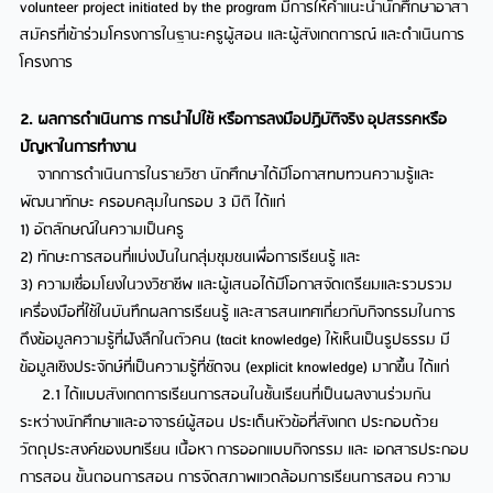
volunteer project initiated by the program มีการให้คำแนะนำนักศึกษาอาสา
สมัครที่เข้าร่วมโครงการในฐานะครูผู้สอน และผู้สังเกตการณ์ และดำเนินการ
โครงการ
2. ผลการดำเนินการ การนำไปใช้ หรือการลงมือปฏิบัติจริง อุปสรรคหรือ
ปัญหาในการทำงาน
จากการดำเนินการในรายวิชา นักศึกษาได้มีโอกาสทบทวนความรู้และ
พัฒนาทักษะ ครอบคลุมในกรอบ 3 มิติ ได้แก่
1) อัตลักษณ์ในความเป็นครู
2) ทักษะการสอนที่แบ่งปันในกลุ่มชุมชนเพื่อการเรียนรู้ และ
3) ความเชื่อมโยงในวงวิชาชีพ และผู้เสนอได้มีโอกาสจัดเตรียมและรวบรวม
เครื่องมือที่ใช้ในบันทึกผลการเรียนรู้ และสารสนเทศเกี่ยวกับกิจกรรมในการ
ดึงข้อมูลความรู้ที่ฝังลึกในตัวคน (tacit knowledge) ให้เห็นเป็นรูปธรรม มี
ข้อมูลเชิงประจักษ์ที่เป็นความรู้ที่ชัดจน (explicit knowledge) มากขึ้น ได้แก่
2.1 ได้แบบสังเกตการเรียนการสอนในชั้นเรียนที่เป็นผลงานร่วมกัน
ระหว่างนักศึกษาและอาจารย์ผู้สอน ประเด็นหัวข้อที่สังเกต ประกอบด้วย
วัตถุประสงค์ของบทเรียน เนื้อหา การออกแบบกิจกรรม และ เอกสารประกอบ
การสอน ขั้นตอนการสอน การจัดสภาพแวดล้อมการเรียนการสอน ความ