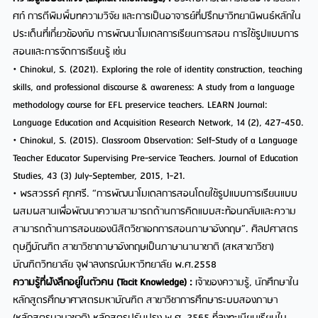
ศก์ การตีพิมพิ์บทความวิจัย และการเป็นอาจารย์ที่ปรึกษาวิทยานิพนธ์หลักใน
ประเด็นที่เกี่ยวข้องกับ การพัฒนาโมเดลการเรียนการสอน การใช้รูปแบบการ
สอนและการจัดการเรียนรู้ เช่น
• Chinokul, S. (2021). Exploring the role of identity construction, teaching
skills, and professional discourse & awareness: A study from a language
methodology course for EFL preservice teachers. LEARN Journal:
Language Education and Acquisition Research Network, 14 (2), 427-450.
• Chinokul, S. (2015). Classroom Observation: Self-Study of a Language
Teacher Educator Supervising Pre-service Teachers. Journal of Education
Studies, 43 (3) July-September, 2015, 1-21.
• พรสวรรค์ ศุภศรี. “การพัฒนาโมเดลการสอนโดยใช้รูปแบบการเรียนแบบ
ผสมผสานเพื่อพัฒนาความสามารถด้านการคิดแบบสะท้อนกลับและความ
สามารถด้านการสอนของนิสิตวิชาเอกการสอนภาษาอังกฤษ”. ศิลปศาสตร
ดุษฎีบัณฑิต สาขาวิชาภาษาอังกฤษเป็นภาษานานาชาติ (สหสาขาวิชา)
บัณฑิตวิทยาลัย จุฬาลงกรณ์มหาวิทยาลัย พ.ศ.2558
ความรู้ที่ฝังลึกอยู่ในตัวคน (Tacit Knowledge) :
เจ้าของความรู้, นักศึกษาใน
หลักสูตรศึกษาศาสตรมหาบัณฑิต สาขาวิชาการศึกษาระบบสองภาษา