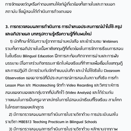
การจัดของขวัญหรือค่าตอบแทนให้แก่ผู้เกี่ยวข้องทั้งภายในและภายนอก
สถาบัน ซึ่งผู้สอนได้ดำเนินการด้วยตนเอง
3. การตรวจสอบผลการดำเนินการ การนำเสนอประสบการณ์นำไปใช้ สรุป
และอภิปรายผล บทสรุปความรู้หรือความรู้ที่ค้นพบใหม่
1) นักศึกษาได้รับความรู้จากการอ่านหนังสือ และเข้าร่วมชม Webinars
รวมทั้งการอภิปรายในเนื้อหาเชิงทฤษฏีที่เกี่ยวข้องในการจัดการเรียนการสอน
ในชั้นเรียน Bilingual Education ฝึกการสะท้อนคิดจากการอ่านและการฟัง
บรรยาย มีโอกาสร่วมกิจกรรมสาธิตในห้องเรียนที่ท้าทายเพื่อเชื่อมโยงทฤษฏี
และการปฏิบัติ มีการร่วมกันจัดทำแบบบันทึก และนำไปใช้จริงใน Classroom
Observation ของอาจารย์ที่มีประสบการณ์การสอนในสถานที่จริง การทำ
Lesson Plan และ Microteaching จัดทำ Video Recording และวิเคราะห์การ
สอนของตนเองและกลุ่มจากที่บันทึกไว้ (Video Analysis) และได้ร่วมกัน
วางแผนในการเป็นครูอาสาสมัครในการไปสอนนักเรียนที่โรงเรียน สามโคก
ในโครงการของหลักสูตร
2) มีการตรวจสอบผลการดำเนินการในรายวิชาด้วย การประเมินผลใน
รายวิชา MBE613 Teaching Practicum in Bilingual Schools
3) มีการตรวจสอบผลการดำเนินการในรายวิชาด้วย หลักฐานจากภาพ