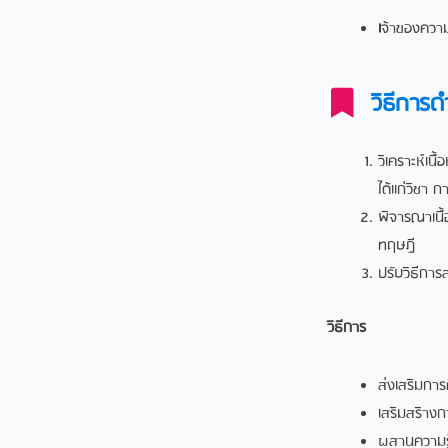
เ
จ้าของความร
วิธีการด
วิเคราะห์เน
ได้แก่วิชา
พิจารณาเนื
ทฤษฏี
ปรับวิธีกา
วิธีการ
ส่งเสริมการค
เสริมสริางกา
ผสานความร