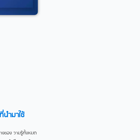
่นำมาใช้​
างของ วามรู้ทั้งหมด