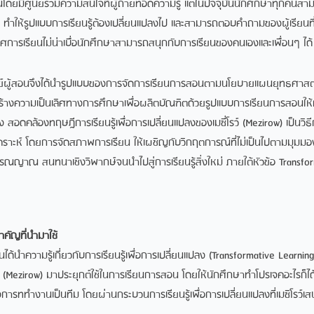
ดขึ้นโดยมีศูนย์รวมความสนใจที่ผู้ถ่ายทอดความรู้ แต่ในปัจจุบันนักศึกษาทุกคนสาม
น ทำให้รูปแบบการเรียนรู้ต้องเปลี่ยนแปลงไป และสามารถตอบคําถามของผู้เรียนท
าศการเรียนไม่น่าเบื่อนักศึกษาสามารถสนุกกับการเรียนของคนเองและเพื่อนๆ ได้
สอนจึงไดนํารูปแบบของการจัดการเรียนการสอนตามนโยบายแผนยุทธศาส
างความเปนเลิศทางการศึกษาเพื่อผลิตบัณฑิตดวยรูปแบบการเรียนการสอนให
 สอดคลองทฤษฎีการเรียนรูเพื่อการเปลี่ยนแปลงของเมซี่โรว (Mezirow) เปนวิธี
คิดวิเคราะห โดยการจัดสภาพการเรียน ให้เผชิญกับวิกฤตการณที่ไมเปนไปตามมุม
รณญาณ สนทนาเชิงวิพากษจนนําไปสูการเรียนรูสิ่งใหม ภายใตหัวขอ Transfo
สำคัญที่นำมาใช้
ความรู้เกี่ยวกับการเรียนรู้เพื่อการเปลี่ยนแปลง (Transformative Learning
 (Mezirow) มาประยุกต์ใช้ในการเรียนการสอน โดยให้นักศึกษาทําโปรเจคอะไรก็ได้ท
งการททํางานเป็นทีม โดยผ่านกระบวนการเรียนรู้เพื่อการเปลี่ยนแปลงที่เมซิโรว์เ