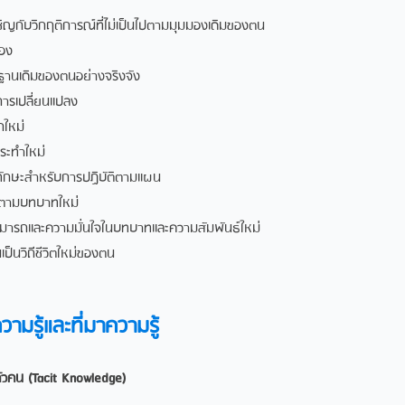
เผชิญกับวิกฤติการณที่ไมเปนไปตามมุมมองเดิมของตน
อง
ิฐานเดิมของตนอยางจริงจัง
การเปลี่ยนแปลง
กใหม
ะทําใหม
ทักษะสําหรับการปฏิบัติตามแผน
าตามบทบาทใหม
มารถและความมั่นใจในบทบาทและความสัมพันธใหม
นวิถีชีวิตใหมของตน
ามรู้และที่มาความรู้
ในตัวคน (Tacit Knowledge)