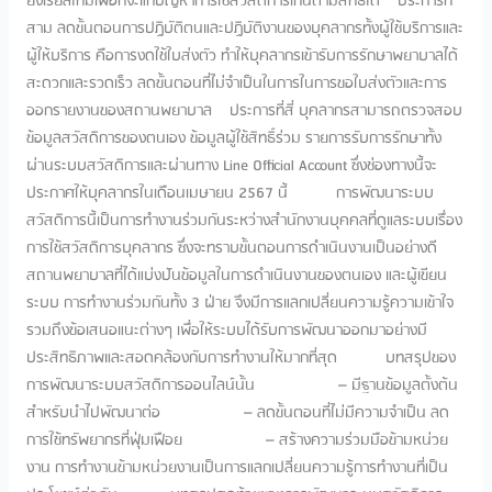
ยังเรียลไทม์เพื่อที่จะแก้ปัญหาการใช้สวัสดิการเกินตามสิทธิ์ได้ ประการที่
สาม ลดขั้นตอนการปฏิบัติตนและปฏิบัติงานของบุคลากรทั้งผู้ใช้บริการและ
ผู้ให้บริการ คือการงดใช้ใบส่งตัว ทำให้บุคลากรเข้ารับการรักษาพยาบาลได้
สะดวกและรวดเร็ว ลดขั้นตอนที่ไม่จำเป็นในการในการขอใบส่งตัวและการ
ออกรายงานของสถานพยาบาล ประการที่สี่ บุคลากรสามารถตรวจสอบ
ข้อมูลสวัสดิการของตนเอง ข้อมูลผู้ใช้สิทธิ์ร่วม รายการรับการรักษาทั้ง
ผ่านระบบสวัสดิการและผ่านทาง Line Official Account ซึ่งช่องทางนี้จะ
ประกาศให้บุคลากรในเดือนเมษายน 2567 นี้ การพัฒนาระบบ
สวัสดิการนี้เป็นการทำงานร่วมกันระหว่างสำนักงานบุคคลที่ดูแลระบบเรื่อง
การใช้สวัสดิการบุคลากร ซึ่งจะทราบขั้นตอนการดำเนินงานเป็นอย่างดี
สถานพยาบาลที่ได้แบ่งปันข้อมูลในการดำเนินงานของตนเอง และผู้เขียน
ระบบ การทำงานร่วมกันทั้ง 3 ฝ่าย จึงมีการแลกเปลี่ยนความรู้ความเข้าใจ
รวมถึงข้อเสนอแนะต่างๆ เพื่อให้ระบบได้รับการพัฒนาออกมาอย่างมี
ประสิทธิภาพและสอดคล้องกับการทำงานให้มากที่สุด บทสรุปของ
การพัฒนาระบบสวัสดิการออนไลน์นั้น – มีฐานข้อมูลตั้งต้น
สำหรับนำไปพัฒนาต่อ – ลดขั้นตอนที่ไม่มีความจำเป็น ลด
การใช้ทรัพยากรที่ฟุ่มเฟือย – สร้างความร่วมมือข้ามหน่วย
งาน การทำงานข้ามหน่วยงานเป็นการแลกเปลี่ยนความรู้การทำงานที่เป็น