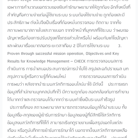
เฉพาะการคำนวณยอดรวมของเงินค่ารักษาพยาบาลให้ถูกต้อง อีกสิ่งหนึ่งที่
สำคัญคือความง่ายต่อผู้ใช้งานระบบ ระบบต้องใช้งานง่าย ถูกต้องและมี
ประสิทธิภาพ ดังนั้นจึงเป็นเรื่องที่ต้องหมั่นตรวจสอบ ติดตาม จากทั้ง
สถานพยาบาลภายในและภายนอก จากเจ้าหน้าที่บุคคลที่ใช้ระบบ ว่าพบเจอ
ปัญหาหรือต้องการปรับปรุงแก้ไขตรงส่วนใดหรือไม่ พร้อมกับแก้ไขปัญหา
และพัฒนาเรื่อยมาตลอดระยะเวลาเกือบ 2 ปีในการใช้งานระบบ 3.
Proven through successful mission operation, Objectives and Key
Results for Knowledge Management – CHECK การตรวจสอบผลการ
ดำเนินการ การนำเสนอประสบการณ์การนำไปใช้ สรุปและอภิปรายผล บท
สรุปความรู้หรือความรู้ที่ค้นพบใหม่ การตรวจสอบผลการดำเนิน
การพบว่า หลังจากนำระบบสวัสดิการออนไลน์มาใช้ มีดังนี้ ประการแรก
ข้อมูลที่สำนักงานบุคคลบันทึกไว้ มีความถูกต้อง สอดคล้องกับการทำงาน
ได้มากกว่าและตรวจสอบได้มากกว่าระบบเก่าซึ่งเป็นระบบสำเร็จรูป
ประการที่สอง สถานพยาบาลสามารถตรวจสอบข้อมูลได้ผ่านระบบ ทั้ง
ข้อมูลชื่อ-สกุลของผู้เข้ารับการรักษา ข้อมูลของผู้ที่มีสิทธิใช้สวัสดิการ
ข้อมูลงบสวัสดิการที่ใช้ได้ สามารถเรียกดูรายงานเพื่อสรุปยอดในแต่ละ
เดือน หรือดูบันทึกการเข้ารับการรักษาได้ นอกจากนี้งบสวัสดิการคงเหลือ