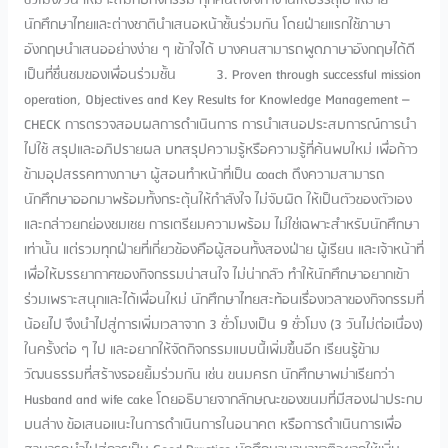
นักศึกษาไทยและต่างชาตินำเสนอหน้าชั้นร่วมกัน โดยฝ่ายแรกใช้ภาษา
อังกฤษนำเสนออย่างง่าย ๆ เข้าใจได้ บางคนสามารถพูดภาษาอังกฤษได้ดี
เป็นที่ชื่นชมของเพื่อนร่วมชั้น 3. Proven through successful mission
operation, Objectives and Key Results for Knowledge Management –
CHECK การตรวจสอบผลการดำเนินการ การนำเสนอประสบการณ์การนำ
ไปใช้ สรุปและอภิปรายผล บทสรุปความรู้หรือความรู้ที่ค้นพบใหม่ เพื่อก้าว
ข้ามอุปสรรคทางภาษา ผู้สอนทำหน้าที่เป็น coach ดึงความสามารถ
นักศึกษาออกมาพร้อมทั้งกระตุ้นให้กำลังใจ ไม่จับผิด ให้เป็นตัวของตัวเอง
และกล่าวยกย่องชมเชย การเตรียมความพร้อม ไม่ใช่เฉพาะสำหรับนักศึกษา
เท่านั้น แต่รวมทุกฝ่ายที่เกี่ยวข้องคือผู้สอนทั้งสองฝ่าย ผู้เรียน และเจ้าหน้าที่
เพื่อให้บรรยากาศของกิจกรรมน่าสนใจ ไม่น่ากลัว ทำให้นักศึกษาอยากเข้า
ร่วมเพราะสนุกและได้เพื่อนใหม่ นักศึกษาไทยสะท้อนเรื่องเวลาของกิจกรรมที่
น้อยไป จึงนำไปสู่การเพิ่มเวลาจาก 3 ชั่วโมงเป็น 9 ชั่วโมง (3 วันไม่ต่อเนื่อง)
ในครั้งต่อ ๆ ไป และอยากให้จัดกิจกรรมแบบนี้เพิ่มขึ้นอีก เรียนรู้ข้าม
วัฒนธรรมที่สร้างรอยยิ้มร่วมกัน เช่น ขนมครก นักศึกษาพม่าเรียกว่า
Husband and wife cake โดยอธิบายจากลักษณะของขนมที่มีสองฝาประกบ
บนล่าง ข้อเสนอแนะในการดำเนินการในอนาคต หรือการดำเนินการเพื่อ