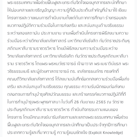
พระธรรมเทศนาเพื่อช่วยฟื้นฟูและยกระดับจิตใจของบุคลากรและนักศึกษา
ให้ผ่อนคลายและเจริญปัญญา ความรู้ที่เป็นประเด็นสำคัญที่นำมาใช้ เขียน
โครงการและวางแผนการดำเนินงานตั้งแต่ต้นภาคการศึกษา ร่างกรอบและ
แนวทางปฏิบัติความร่วมมือในการส่งเสริม และสนับสนุนด้านจริยธรรม
ระหว่างสองสถาบัน ประสานงาน งานเพื่อดำเนินโครงการพิธีลงนามความ
ร่วมมือระหว่างวิทยาลัยเภสัชศาสตร์ มหาวิทยาลัยรังสิต กับวัดราชประดิษฐ
สถิตมหาสีมารามราชวรวิหาร โดยมีพิธีลงนามความร่วมมือระหว่าง
วิทยาลัยเภสัชศาสตร์ มหาวิทยาลัยรังสิต กับวัดราชประดิษฐสถิตมหาสีมา
ราม ราชวรวิหาร โดยพระพรหมวัชราจารย์ เจ้าอาวาส พระเมธาวินัยรส พระ
วชิรธรรมเมธี และผู้ช่วยศาสตราจารย์ ดร. เภสัชกรธนภัทร ทรงศักดิ์
คณบดีวิทยาลัยเภสัชศาสตร์ ได้ลงนามบันทึกข้อตกลงความร่วมมือเพื่อส่ง
เสริม และสนับสนุนด้านจริยธรรม คุณธรรม ความรับผิดชอบต่อสังคม
ตลอดจนการทำนุบำรุงศิลปวัฒนธรรม และสร้างสรรค์แนวทางปฏิบัติที่ดี
ในการทำนุบำรุงพระพุทธศาสนา ในวันที่ 26 กันยายน 2565 ณ วัดราช
ประดิษฐสถิตมหาสีมารามราชวรวิหาร ดำเนินกิจกรรมตามแผนของ
โครงการ โดยมีคณะสงฆ์มารับสังฆทานและแสดงพระธรรมเทศนาเพื่อช่วย
ฟื้นฟูและยกระดับจิตใจของบุคลากรและนักศึกษาเป็นประจำทุกปีการศึกษา
ประเภทความรู้และที่มาความรู้ ความรู้แบบชัดแจ้ง (Explicit Knowledge)