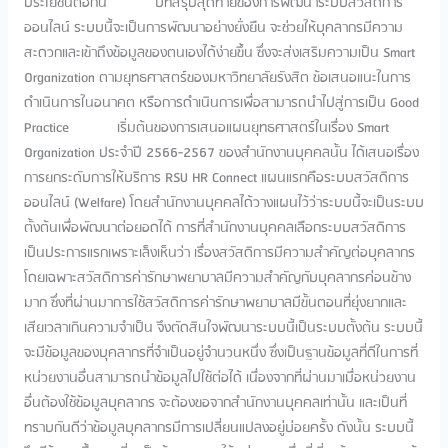
ประโยชน์ต่อกัน บทสรุปสุดท้ายของการพัฒนาระบบสวัสดิการ
ออนไลน์ ระบบนี้จะเป็นการพัฒนาอย่างยั่งยืน จะช่วยให้บุคลากรมีความ
สะดวกและเข้าถึงข้อมูลของตนเองได้ง่ายขึ้น ซึ่งจะส่งเสริมความเป็น Smart
Organization ตามยุทธศาสตร์ของมหาวิทยาลัยรังสิต ข้อเสนอแนะในการ
ดำเนินการในอนาคต หรือการดำเนินการเพื่อสามารถนำไปสู่การเป็น Good
Practice เริ่มต้นของการเสนอแผนยุทธศาสตร์ในเรื่อง Smart
Organization ประจำปี 2566-2567 ของสำนักงานบุคคลนั้น ได้เสนอเรื่อง
การยกระดับการให้บริการ RSU HR Connect แผนแรกคือระบบสวัสดิการ
ออนไลน์ (Welfare) โดยสำนักงานบุคคลได้วางแผนไว้ว่าระบบนี้จะเป็นระบบ
ตั้งต้นเพื่อพัฒนาต่อยอดได้ การที่สำนักงานบุคคลเลือกระบบสวัสดิการ
เป็นประการแรกเพราะเล็งเห็นว่า เรื่องสวัสดิการมีความสำคัญต่อบุคลากร
โดยเฉพาะสวัสดิการค่ารักษาพยาบาลมีความสำคัญกับบุคลากรค่อนข้าง
มาก ซึ่งที่ผ่านมาการใช้สวัสดิการค่ารักษาพยาบาลมีขั้นตอนที่ยุ่งยากและ
เสียเวลาเกินความจำเป็น จึงตัดสินใจพัฒนาระบบนี้เป็นระบบตั้งต้น ระบบนี้
จะมีข้อมูลของบุคลากรที่จำเป็นอยู่จำนวนหนึ่ง ซึ่งเป็นฐานข้อมูลที่ดีในการที่
หน่วยงานอื่นสามารถนำข้อมูลไปใช้ต่อได้ เนื่องจากที่ผ่านมาเมื่อหน่วยงาน
อื่นต้องใช้ข้อมูลบุคลากร จะต้องขอจากสำนักงานบุคคลเท่านั้น และเป็นที่
ทราบกันดีว่าข้อมูลบุคลากรมีการเปลี่ยนแปลงอยู่บ่อยครั้ง ดังนั้น ระบบนี้