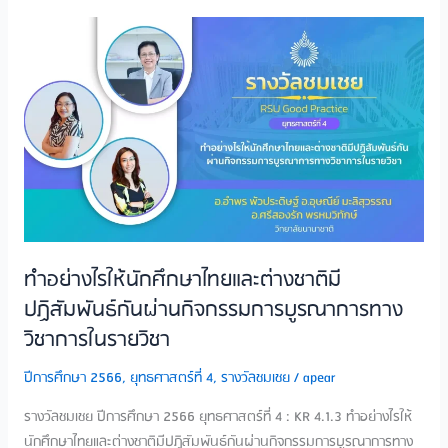
ทำ
อย่างไร
ให้
นักศึกษา
ไทย
และ
ต่าง
ชาติ
มี
ปฏิสัมพันธ์
ทำอย่างไรให้นักศึกษาไทยและต่างชาติมี
กัน
ผ่าน
ปฏิสัมพันธ์กันผ่านกิจกรรมการบูรณาการทาง
กิจกรรม
วิชาการในรายวิชา
กา
รบู
ปีการศึกษา 2566
,
ยุทธศาสตร์ที่ 4
,
รางวัลชมเชย
/
apear
รณา
รางวัลชมเชย ปีการศึกษา 2566 ยุทธศาสตร์ที่ 4 : KR 4.1.3 ทำอย่างไรให้
การ
นักศึกษาไทยและต่างชาติมีปฏิสัมพันธ์กันผ่านกิจกรรมการบูรณาการทาง