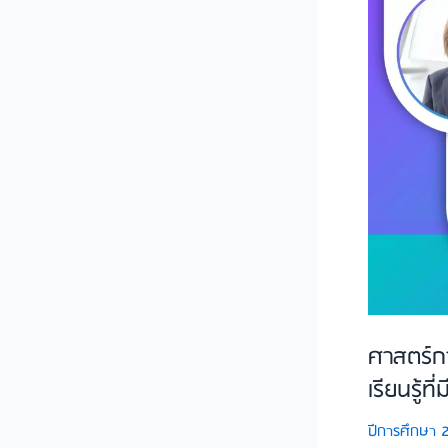
การ
สอน
และ
การ
เรียน
รู้
:
เสริม
พลัง
อาจารย์
ใหม่
สู่
การ
ศาสตร์กา
จัดการ
เรียนรู้ท
เรียน
ปีการศึกษา 
รู้