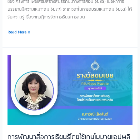
Read More »
การ
พัฒนา
สื่อ
การ
เรียน
รู้
โดย
ใช้
เกม
โม
การพัฒนาสื่อการเรียนรู้โดยใช้เกมโมบายแอปพลิ
บาย