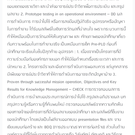
ขอบเขตของรายวิชา และนำส่งอาจารย์ประจำวิชาเพื่อการประเมิน และสรุป
ผลงาน 2. Prototype testing in an operational environment – DO ผล
การดำเนินการ การนำไปใช้ หรือการลงมือปฏิบัติจริง อุปสรรคหรือปัญหา
ในการทำงาน ได้รับผลลัพธ์ในเชิงการวัดผลที่น่าสนใจ เพราะกระบวนการนี้
ทำให้เหมือนเป็นการวัดผลให้เห็นคุณภาพ และ ศักยภาพของนักศึกษาเกี่ยว
กับความพร้อมในการทำงานจริง เป็นเหมือนการเช็ค Pre-PLO ก่อนที่
นักศึกษาจะเรียนในชั้นปีสุดท้าย อุปสรรค : 1. เนื่องจากเป็นโครงการที่มี
ความร่วมมือกับองค์กรภายนอก ทำให้มีข้อกำหนดเรื่องระยะเวลา และการ
นัดหมาย 2. โครงการมีรายละเอียดการดำเนินการพอสมควร แต่บุคคลากร
มีเพียงอาจารย์ประจำวิชาทำให้การดำเนินการอาจจะติดปัญหาบ้าง 3.
Proven through successful mission operation, Objectives and Key
Results for Knowledge Management – CHECK การตรวจสอบผลการ
ดำเนินการ การนำเสนอประสบการณ์การนำไปใช้ สรุปและอภิปรายผล บท
สรุปความรู้หรือความรู้ที่ค้นพบใหม่ ตรวจสอบผลลัพธ์จากความคิดเห็น
ของทางเจ้าของโครงการที่มีต่อผลงานของนักศึกษา และผลลัพธ์ที่ชิ้นงาน
ของนักศึกษา โดยแบ่งเป็นไฟล์งานออกแบบ presentation files และ งาน
เขียนแบบก่อสร้าง และ BOQ (การประมาณราคาการก่อสร้าง) ส่วนในด้าน
องค์ความรู้ที่ได้เพิ่มจากการดำเนินการคือ วิสัยทัศน์ ทัศนคติ และวิธีการ