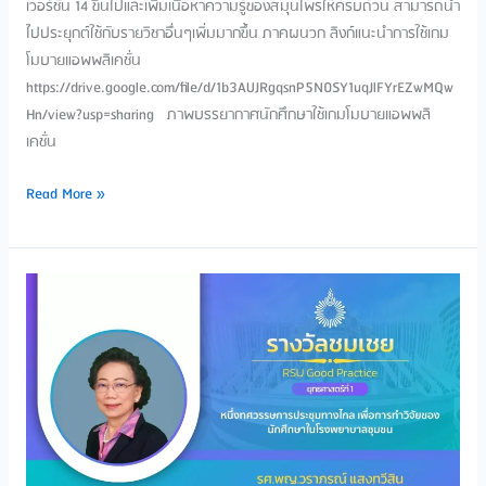
เวอร์ชั่น 14 ขึ้นไปและเพิ่มเนื้อหาความรู้ของสมุนไพรให้ครบถ้วน สามารถนำ
ไปประยุกต์ใช้กับรายวิชาอื่นๆเพิ่มมากขึ้น ภาคผนวก ลิงก์แนะนำการใช้เกม
โมบายแอพพลิเคชั่น
https://drive.google.com/file/d/1b3AUJRgqsnP5N0SY1uqJlFYrEZwMQw
Hn/view?usp=sharing ภาพบรรยากาศนักศึกษาใช้เกมโมบายแอพพลิ
เคชั่น
Read More »
หนึ่ง
ทศวรรษ
การ
ประชุม
ทาง
ไกล
เพื่อ
การ