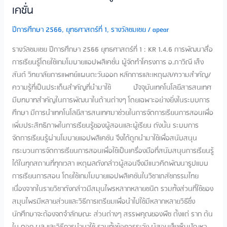
แอป
เคชั่น
พลิ
ปีการศึกษา 2566
,
ยุทธศาสตร์ที่ 1
,
รางวัลชมเชย
/
apear
เคชั่น
รางวัลชมเชย ปีการศึกษา 2566 ยุทธศาสตร์ที่ 1 : KR 1.4.6 การพัฒนาสื่อ
การเรียนรู้โดยใช้เกมโมบายแอปพลิเคชั่น ผู้จัดทำโครงการ​ อ.ภาวิณี เส็ง
สันต์ วิทยาลัยการแพทย์แผนตะวันออก หลักการและเหตุผล/ความสำคัญ/
ความรู้ที่เป็นประเด็นสำคัญที่นำมาใช้​ ปัจจุบันเทคโนโลยีสารสนเทศ
มีบทบาทสำคัญในการพัฒนาในด้านต่างๆ โดยเฉพาะอย่างยิ่งในระบบการ
ศึกษา มีการนำเทคโนโลยีสารสนเทศมาช่วยในการจัดการเรียนการสอนเพื่อ
เพิ่มประสิทธิภาพในการเรียนรู้ของผู้สอนและผู้เรียน ดังนั้น ระบบการ
จัดการเรียนรู้ผ่านโมบายแอปพลิเคชัน จึงได้ถูกนำมาใช้เพื่อสนับสนุน
กระบวนการจัดการเรียนการสอนเพื่อใช้เป็นเครื่องมือที่สนับสนุนการเรียนรู้
ได้ในทุกสถานที่ทุกเวลา เหตุผลดังกล่าวผู้สอนจึงมีแนวคิดพัฒนารูปแบบ
การเรียนการสอน โดยใช้เกมโมบายแอปพลิเคชันในวิชาเภสัชกรรมไทย
เนื่องจากในรายวิชาดังกล่าวมีสมุนไพรหลากหลายชนิด รวมทั้งส่วนที่ใช้ของ
สมุนไพรมีหลายส่วนและวิธีการเตรียมเพื่อนำไปใช้มีหลากหลายวิธีซึ่ง
นักศึกษาจะต้องจดจำลักษณะ ส่วนต่างๆ สรรพคุณของพืช ตั้งแต่ ราก ต้น
ใบ ดอก ผล และวิธีการนำมาใช้ รวมทั้งข้อควรระวัง ผู้สอนเล็งเห็นปัญหา