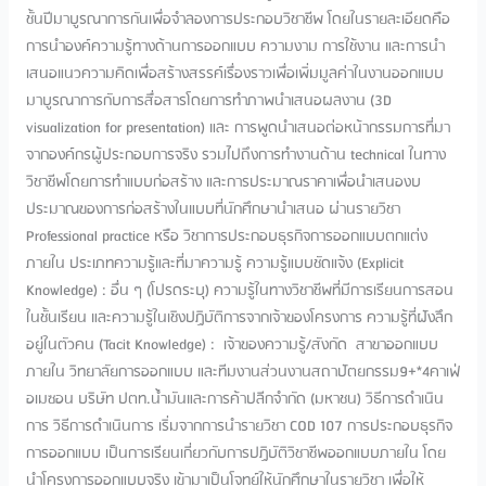
ชั้นปีมาบูรณาการกันเพื่อจำลองการประกอบวิชาชีพ โดยในรายละเอียดคือ
การนำองค์ความรู้ทางด้านการออกแบบ ความงาม การใช้งาน และการนำ
เสนอแนวความคิดเพื่อสร้างสรรค์เรื่องราวเพื่อเพิ่มมูลค่าในงานออกแบบ
มาบูรณาการกับการสื่อสารโดยการทำภาพนำเสนอผลงาน (3D
visualization for presentation) และ การพูดนำเสนอต่อหน้ากรรมการที่มา
จากองค์กรผู้ประกอบการจริง รวมไปถึงการทำงานด้าน technical ในทาง
วิชาชีพโดยการทำแบบก่อสร้าง และการประมาณราคาเพื่อนำเสนองบ
ประมาณของการก่อสร้างในแบบที่นักศึกษานำเสนอ ผ่านรายวิชา
Professional practice หรือ วิชาการประกอบธุรกิจการออกแบบตกแต่ง
ภายใน ประเภทความรู้และที่มาความรู้ ความรู้แบบชัดแจ้ง (Explicit
Knowledge) : อื่น ๆ (โปรดระบุ) ความรู้ในทางวิชาชีพที่มีการเรียนการสอน
ในชั้นเรียน และความรู้ในเชิงปฏิบัติการจากเจ้าของโครงการ ความรู้ที่ฝังลึก
อยู่ในตัวคน (Tacit Knowledge) : เจ้าของความรู้/สังกัด สาขาออกแบบ
ภายใน วิทยาลัยการออกแบบ และทีมงานส่วนงานสถาปัตยกรรม9+*4คาเฟ่
อเมซอน บริษัท ปตท.น้ำมันและการค้าปลีกจำกัด (มหาชน) วิธีการดำเนิน
การ วิธีการดำเนินการ เริ่มจากการนำรายวิชา COD 107 การประกอบธุรกิจ
การออกแบบ เป็นการเรียนเกี่ยวกับการปฏิบัติวิชาชีพออกแบบภายใน โดย
นำโครงการออกแบบจริง เข้ามาเป็นโจทย์ให้นักศึกษาในรายวิชา เพื่อให้