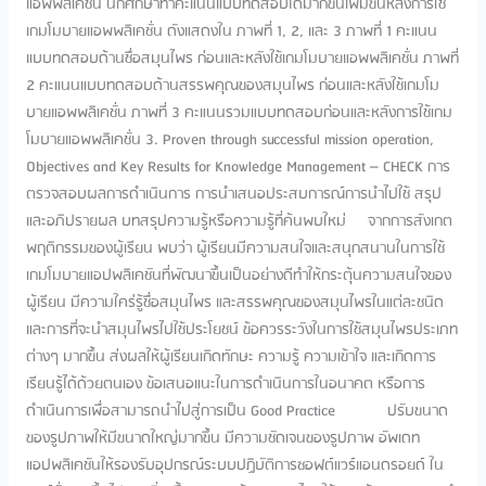
แอพพลิเคชั่น นักศึกษาทำคะแนนแบบทดสอบได้มากขึ้นเพิ่มขึ้นหลังการใช้
เกมโมบายแอพพลิเคชั่น ดังแสดงใน ภาพที่ 1, 2, และ 3 ภาพที่ 1 คะแนน
แบบทดสอบด้านชื่อสมุนไพร ก่อนและหลังใช้เกมโมบายแอพพลิเคชั่น ภาพที่
2 คะแนนแบบทดสอบด้านสรรพคุณของสมุนไพร ก่อนและหลังใช้เกมโม
บายแอพพลิเคชั่น ภาพที่ 3 คะแนนรวมแบบทดสอบก่อนและหลังการใช้เกม
โมบายแอพพลิเคชั่น 3. Proven through successful mission operation,
Objectives and Key Results for Knowledge Management – CHECK การ
ตรวจสอบผลการดำเนินการ การนำเสนอประสบการณ์การนำไปใช้ สรุป
และอภิปรายผล บทสรุปความรู้หรือความรู้ที่ค้นพบใหม่ จากการสังเกต
พฤติกรรมของผู้เรียน พบว่า ผู้เรียนมีความสนใจและสนุกสนานในการใช้
เกมโมบายแอปพลิเคชันที่พัฒนาขึ้นเป็นอย่างดีทำให้กระตุ้นความสนใจของ
ผู้เรียน มีความใคร่รู้ชื่อสมุนไพร และสรรพคุณของสมุนไพรในแต่ละชนิด
และการที่จะนำสมุนไพรไปใช้ประโยชน์ ข้อควรระวังในการใช้สมุนไพรประเภท
ต่างๆ มากขึ้น ส่งผลให้ผู้เรียนเกิดทักษะ ความรู้ ความเข้าใจ และเกิดการ
เรียนรู้ได้ด้วยตนเอง ข้อเสนอแนะในการดำเนินการในอนาคต หรือการ
ดำเนินการเพื่อสามารถนำไปสู่การเป็น Good Practice ปรับขนาด
ของรูปภาพให้มีขนาดใหญ่มากขึ้น มีความชัดเจนของรูปภาพ อัพเดท
แอปพลิเคชันให้รองรับอุปกรณ์ระบบปฏิบัติการซอฟต์แวร์แอนดรอยด์ ใน