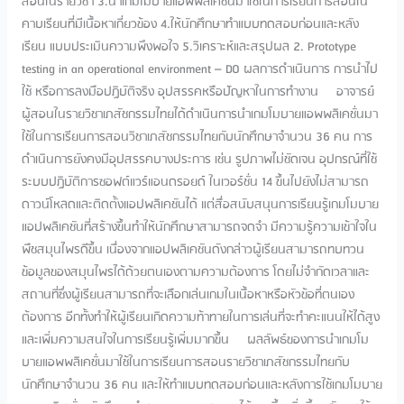
สอนในรายวิชา 3.นำเกมโมบายแอพพลิเคชั่นมาใช้ในการเรียนการสอนใน
คาบเรียนที่มีเนื้อหาเกี่ยวข้อง 4.ให้นักศึกษาทำแบบทดสอบก่อนและหลัง
เรียน แบบประเมินความพึงพอใจ 5.วิเคราะห์และสรุปผล 2. Prototype
testing in an operational environment – DO ผลการดำเนินการ การนำไป
ใช้ หรือการลงมือปฏิบัติจริง อุปสรรคหรือปัญหาในการทำงาน อาจารย์
ผู้สอนในรายวิชาเภสัชกรรมไทยได้ดำเนินการนำเกมโมบายแอพพลิเคชั่นมา
ใช้ในการเรียนการสอนวิชาเภสัชกรรมไทยกับนักศึกษาจำนวน 36 คน การ
ดำเนินการยังคงมีอุปสรรคบางประการ เช่น รูปภาพไม่ชัดเจน อุปกรณ์ที่ใช้
ระบบปฏิบัติการซอฟต์แวร์แอนดรอยด์ ในเวอร์ชั่น 14 ขึ้นไปยังไม่สามารถ
ดาวน์โหลดและติดตั้งแอปพลิเคชันได้ แต่สื่อสนับสนุนการเรียนรู้เกมโมบาย
แอปพลิเคชันที่สร้างขึ้นทำให้นักศึกษาสามารถจดจำ มีความรู้ความเข้าใจใน
พืชสมุนไพรดีขึ้น เนื่องจากแอปพลิเคชันดังกล่าวผู้เรียนสามารถทบทวน
ข้อมูลของสมุนไพรได้ด้วยตนเองตามความต้องการ โดยไม่จำกัดเวลาและ
สถานที่ซึ่งผู้เรียนสามารถที่จะเลือกเล่นเกมในเนื้อหาหรือหัวข้อที่ตนเอง
ต้องการ อีกทั้งทำให้ผู้เรียนเกิดความท้าทายในการเล่นที่จะทำคะแนนให้ได้สูง
และเพิ่มความสนใจในการเรียนรู้เพิ่มมากขึ้น ผลลัพธ์ของการนำเกมโม
บายแอพพลิเคชั่นมาใช้ในการเรียนการสอนรายวิชาเภสัชกรรมไทยกับ
นักศึกษาจำนวน 36 คน และให้ทำแบบทดสอบก่อนและหลังการใช้เกมโมบาย