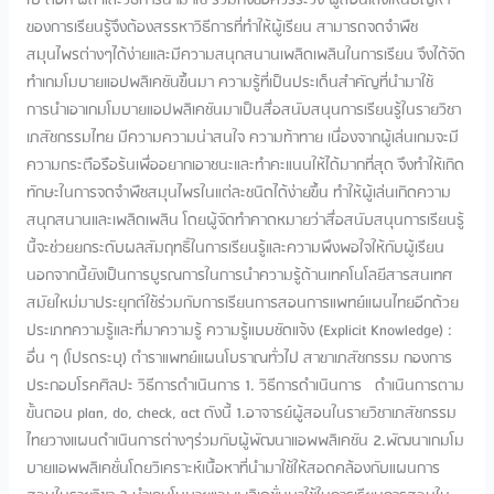
ของการเรียนรู้จึงต้องสรรหาวิธีการที่ทำให้ผู้เรียน สามารถจดจำพืช
สมุนไพรต่างๆได้ง่ายและมีความสนุกสนานเพลิดเพลินในการเรียน จึงได้จัด
ทำเกมโมบายแอปพลิเคชันขึ้นมา ความรู้ที่เป็นประเด็นสำคัญที่นำมาใช้
การนำเอาเกมโมบายแอปพลิเคชันมาเป็นสื่อสนับสนุนการเรียนรู้ในรายวิชา
เภสัชกรรมไทย มีความความน่าสนใจ ความท้าทาย เนื่องจากผู้เล่นเกมจะมี
ความกระตือรือร้นเพื่ออยากเอาชนะและทำคะแนนให้ได้มากที่สุด จึงทำให้เกิด
ทักษะในการจดจำพืชสมุนไพรในแต่ละชนิดได้ง่ายขึ้น ทำให้ผู้เล่นเกิดความ
สนุกสนานและเพลิดเพลิน โดยผู้จัดทำคาดหมายว่าสื่อสนับสนุนการเรียนรู้
นี้จะช่วยยกระดับผลสัมฤทธิ์ในการเรียนรู้และความพึงพอใจให้กับผู้เรียน
นอกจากนี้ยังเป็นการบูรณการในการนำความรู้ด้านเทคโนโลยีสารสนเทศ
สมัยใหม่มาประยุกต์ใช้ร่วมกับการเรียนการสอนการแพทย์แผนไทยอีกด้วย
ประเภทความรู้และที่มาความรู้ ความรู้แบบชัดแจ้ง (Explicit Knowledge) :
อื่น ๆ (โปรดระบุ) ตำราแพทย์แผนโบราณทั่วไป สาขาเภสัชกรรม กองการ
ประกอบโรคศิลปะ วิธีการดำเนินการ 1. วิธีการดำเนินการ ดำเนินการตาม
ขั้นตอน plan, do, check, act ดังนี้ 1.อาจารย์ผู้สอนในรายวิชาเภสัชกรรม
ไทยวางแผนดำเนินการต่างๆร่วมกับผู้พัฒนาแอพพลิเคชัน 2.พัฒนาเกมโม
บายแอพพลิเคชั่นโดยวิเคราะห์เนื้อหาที่นำมาใช้ให้สอดคล้องกับแผนการ